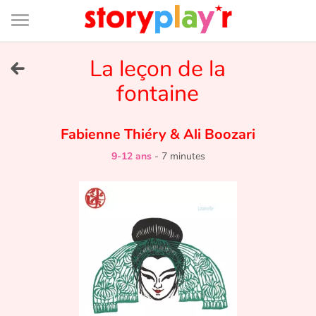
Connexion
Menu
Contenu
Recherche
Bibliothèque
Bas
de
page
Menu
➜
La leçon de la
EN
fontaine
Je me connecte
Fabienne Thiéry
&
Ali Boozari
Tester gratuitement
9-12 ans
-
7 minutes
Bibliothèque
Prix
Accueil
Contes d'ici et d'ailleurs