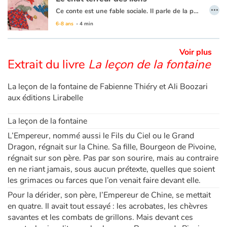
…
Ce conte est une fable sociale. Il parle de la peur qui nous saisit devant l'inconnu, devant un inconnu, fut-il un simple chat. Il dit comment cette peur peut grandir jusqu'à paralyser tout un royaume… Un conte persan illustré, dans le respect de la tradition, par les patchworks d'un illustrateur iranien majeur de ce siècle.
6-8 ans
- 4 min
Blog
Voir plus
Actualités
Extrait du livre
La leçon de la fontaine
Par thématique
La leçon de la fontaine de Fabienne Thiéry et Ali Boozari
aux éditions Lirabelle
Rencontres et témoignages
La leçon de la fontaine
Contes d'ici et d'ailleurs
L’Empereur, nommé aussi le Fils du Ciel ou le Grand
Dragon, régnait sur la Chine. Sa fille, Bourgeon de Pivoine,
Autour de la lecture
régnait sur son père. Pas par son sourire, mais au contraire
en ne riant jamais, sous aucun prétexte, quelles que soient
Apprendre à lire
les grimaces ou farces que l’on venait faire devant elle.
Pour la dérider, son père, l’Empereur de Chine, se mettait
Livre audio
en quatre. Il avait tout essayé : les acrobates, les chèvres
savantes et les combats de grillons. Mais devant ces
Activités et ateliers