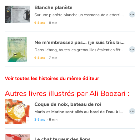
Blanche planète
…
Catalogue anglais
Sur une planète blanche un cosmonaute a atterri. Il va explorer les lieux et découvrir ses habitants et leur mode de vie qui n'est pas sans rappeler le nôtre et pour cause…
6-8 ans
- 8 min
Contraste +
Ne m'embrassez pas... (je suis très bien comme ça !)
…
Dans l'étang, toutes les grenouilles étaient en fête. Toutes sauf une. Toutes les grenouilles se préparaient pour le grand évènement. Toutes sauf une… Sur un mode humoristique, Tullio Corda nous invite à revisiter certains clichés, ce qui ne manquera pas de faire sourire petits et grands.
Aide
6-8 ans
- 7 min
Accueil
Voir toutes les histoires du même éditeur
Famille
Autres livres illustrés par Ali Boozari :
Écoles
Coque de noix, bateau de roi
…
Marin et Marine sont allés au bord de l’eau à la recherche d’un bateau. Ils ont cherché et ont trouvé une très belle noix dorée… Ce conte randonnée est bâti sur le modèle de « la drôle de maison » et relate l’addition d'une série de personnage se réfugiant dans un objet creux, ce dernier finissant par ce casser… Mais ici la noix dorée va leur permettre de se connaître et de tirer partie de leurs différences pour vivre ensemble…
Médiathèques
3-5 ans
- 5 min
Vidéos & Tutoriaux
Le chat terreur des lions