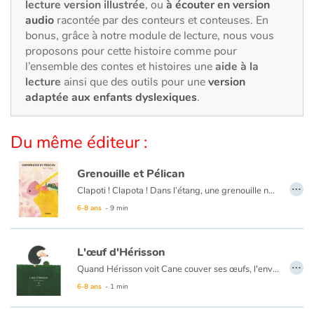
Art, espace, activité
lecture version illustrée
, ou
à écouter en version
audio
racontée par des conteurs et conteuses. En
bonus, grâce à notre module de lecture, nous vous
Documentaires
proposons pour cette histoire comme pour
l’ensemble des contes et histoires une
aide à la
En famille
lecture
ainsi que des outils pour une
version
adaptée aux enfants dyslexiques
.
Quotidien et loisirs
Du même éditeur :
À l'école
Grenouille et Pélican
Fêtes et évènements
…
Clapoti ! Clapota ! Dans l’étang, une grenouille nage. Passe un pélican qui, d’un coup de bec, la met sans sa poche. Mais bientôt le pélican se désespère : « Je suis affamé ! La pêche a été bien maigre et cette grenouille ne calmera pas ma faim ! ». « Attends Pélican ! » dit la grenouille qui a tout entendu. Laisse-moi m’en aller et je te promets que je grossirai. Pélican se laisse fléchir et décide d'attendre que la grenouille grossisse. Mais le temps passe et la grenouille ne grossit pas…
Amour et amitié
6-8 ans
- 9 min
Sujets de société
L'œuf d'Hérisson
…
Quand Hérisson voit Cane couver ses œufs, l'envie lui vient de couver à son tour pour avoir un petit. Hérisson est raillé par ses pairs…
Émotions et sentiments
6-8 ans
- 1 min
Formats et illustrations