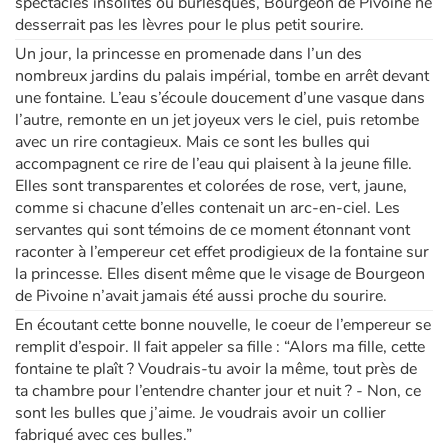
spectacles insolites ou burlesques, Bourgeon de Pivoine ne
desserrait pas les lèvres pour le plus petit sourire.
Apprendre les langues
Un jour, la princesse en promenade dans l’un des
nombreux jardins du palais impérial, tombe en arrêt devant
Dyslexie, troubles de la lecture
une fontaine. L’eau s’écoule doucement d’une vasque dans
l’autre, remonte en un jet joyeux vers le ciel, puis retombe
avec un rire contagieux. Mais ce sont les bulles qui
Nos listes de lecture
accompagnent ce rire de l’eau qui plaisent à la jeune fille.
Elles sont transparentes et colorées de rose, vert, jaune,
Les plus lus
comme si chacune d’elles contenait un arc-en-ciel. Les
servantes qui sont témoins de ce moment étonnant vont
Coups de coeur
raconter à l’empereur cet effet prodigieux de la fontaine sur
la princesse. Elles disent même que le visage de Bourgeon
de Pivoine n’avait jamais été aussi proche du sourire.
En écoutant cette bonne nouvelle, le coeur de l’empereur se
remplit d’espoir. Il fait appeler sa fille : “Alors ma fille, cette
fontaine te plaît ? Voudrais-tu avoir la même, tout près de
ta chambre pour l’entendre chanter jour et nuit ? - Non, ce
sont les bulles que j’aime. Je voudrais avoir un collier
fabriqué avec ces bulles.”