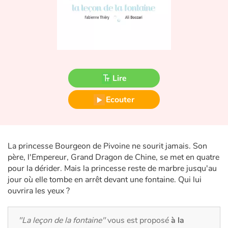
Fable, mythe, littérature et poésie
Princesses et princes, rois, reines et dragons
Ogres, monstres et sorcières
Lire
Héroïnes et héros
Ecouter
Écologie, nature, saisons
Les animaux
La princesse Bourgeon de Pivoine ne sourit jamais. Son
Voyage, épopée, enquête, aventure
père, l'Empereur, Grand Dragon de Chine, se met en quatre
pour la dérider. Mais la princesse reste de marbre jusqu'au
jour où elle tombe en arrêt devant une fontaine. Qui lui
Autour du monde
ouvrira les yeux ?
Apprentissage
"La leçon de la fontaine"
vous est proposé
à la