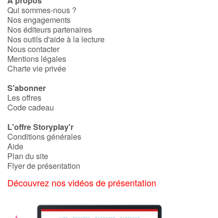
À propos
Qui sommes-nous ?
Nos engagements
Apprendre les langues
Nos éditeurs partenaires
Nos outils d'aide à la lecture
Dyslexie, troubles de la lecture
Nous contacter
Mentions légales
Charte vie privée
Nos listes de lecture
S'abonner
Les plus lus
Les offres
Code cadeau
Coups de coeur
L'offre Storyplay'r
Conditions générales
Aide
Plan du site
Flyer de présentation
Découvrez nos vidéos de présentation