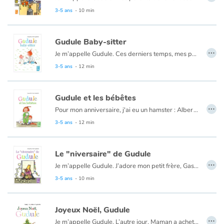
3-5 ans
- 10 min
Catalogue anglais
Gudule Baby-sitter
…
Je m’appelle Gudule. Ces derniers temps, mes parents ont décidé de me donner du souci, on dirait. L’autre soir, ils sont allés à l’Opéra ! Tout seuls ! En nous laissant, mon petit frère et moi, avec une baby-sitter ! Une fille qu’on n’avait jamais vue ! Mes amis de l’école m’ont prévenue : Les baby-sitters, il faut s’en méfier… Je peux vous dire que je vais l’avoir à l’œil, la baby-sitter !
Contraste +
3-5 ans
- 12 min
Aide
Gudule et les bébêtes
…
Pour mon anniversaire, j'ai eu un hamster : Albert. Je l'aime à la folie. Le problème, c'est que Gaston, mon petit frère veut toujours s'en occuper. Gaston fait n'importe quoi avec mon hamster. Albert risque sa vie. Alors j'ai pris ma tirelire-cochon et j'ai décidé d'acheter un autre animal à Gaston sans imaginer que cette histoire de bébêtes allait entraîner autant de bébêtises !
Accueil
3-5 ans
- 12 min
Famille
Le "niversaire" de Gudule
…
Écoles
Je m’appelle Gudule. J’adore mon petit frère, Gaston. Il est trop mignon. Surtout quand il dort. Mais dès qu’il se réveille, attention ! L’autre jour, j’aurais bien aimé que Gaston dorme toute la journée parce qu’on a organisé une fête à la maison… en l’honneur de moi et de mon anniversaire. Mais, malgré toutes mes précautions, j’ai vite compris que mon anniversaire ne se passerait pas du tout comme prévu.
3-5 ans
- 10 min
Médiathèques
Joyeux Noël, Gudule
Vidéos & Tutoriaux
…
Je m’appelle Gudule. L’autre jour, Maman a acheté un sapin haut comme trois parapluies au moins. J’adore les sapins de Noël. Ca sent bon, c’est beau, et surtout… … C’est le signe que je vais avoir des cadeaux. Ce jour-là, je n’avais pas accroché deux guirlandes que mon petit-frère est venu me déranger : « Yé quoi, papin Noël ? Yé qui, Pèg Noël ? »