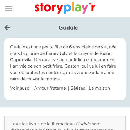
Connexion
Menu
Contenu
Recherche
Bibliothèque
Bas
de
page
Menu
➜
EN
Gudule
Je me connecte
Gudule est une petite fille de 6 ans pleine de vie, née
sous la plume de
Fanny Joly
et le crayon de
Roser
Tester gratuitement
Capdevila
. Découvrez son quotidien et notamment
l’arrivée de son petit frère, Gaston, qui va lui en faire
Bibliothèque
voir de toutes les couleurs, mais à qui Gudule aime
faire découvrir le monde.
Voir aussi :
Amour fraternel
|
Bêtises
|
La maison
Prix
Accueil
Contes d'ici et d'ailleurs
Tous les livres de la thématique
Gudule
sont