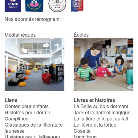
Catalogue anglais
Nos abonnés témoignent
Médiathèques
Écoles
Contraste +
Aide
Accueil
Famille
Liens
Livres et histoires
Écoles
Contes pour enfants
La Belle au bois dormant
Histoires pour dormir
Jack et le haricot magique
Médiathèques
Comptines
La laitière et le pot au lait
Classiques de la littérature
Le lièvre et la tortue
jeunesse
Cosette
Vidéos & Tutoriaux
Histoires pour Halloween
Matin brun