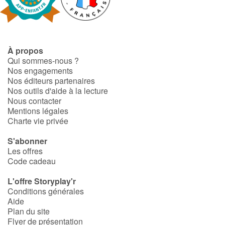
Fable, mythe, littérature et poésie
Princesses et princes, rois, reines et dragons
À propos
Ogres, monstres et sorcières
Qui sommes-nous ?
Nos engagements
Héroïnes et héros
Nos éditeurs partenaires
Nos outils d'aide à la lecture
Nous contacter
Écologie, nature, saisons
Mentions légales
Charte vie privée
Les animaux
S'abonner
Les offres
Voyage, épopée, enquête, aventure
Code cadeau
Autour du monde
L'offre Storyplay'r
Conditions générales
Aide
Apprentissage
Plan du site
Flyer de présentation