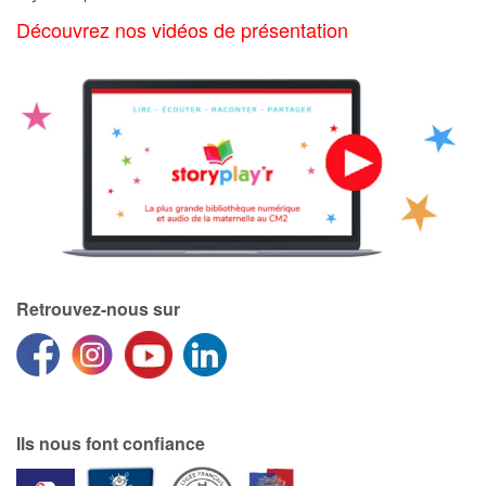
Art, espace, activité
Découvrez nos vidéos de présentation
Documentaires
En famille
Quotidien et loisirs
À l'école
Fêtes et évènements
Retrouvez-nous sur
Amour et amitié
Sujets de société
Émotions et sentiments
Ils nous font confiance
Formats et illustrations