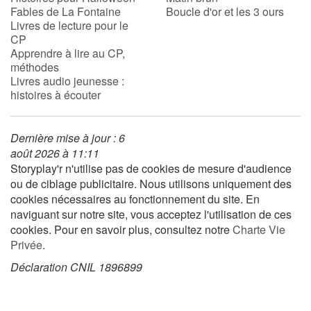
Fables de La Fontaine
Boucle d'or et les 3 ours
Livres de lecture pour le
CP
Blog
Apprendre à lire au CP,
méthodes
Actualités
Livres audio jeunesse :
histoires à écouter
Par thématique
Dernière mise à jour : 6
Rencontres et témoignages
août 2026 à 11:11
Storyplay'r n'utilise pas de cookies de mesure d'audience
Contes d'ici et d'ailleurs
ou de ciblage publicitaire. Nous utilisons uniquement des
cookies nécessaires au fonctionnement du site. En
Autour de la lecture
naviguant sur notre site, vous acceptez l'utilisation de ces
cookies. Pour en savoir plus, consultez notre
Charte Vie
Apprendre à lire
Privée
.
Déclaration CNIL 1896899
Livre audio
Activités et ateliers