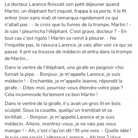
Le docteur Larence finissait son petit déjeuner quand
Martin, un éléphant fort inquiet, frappa à sa porte. Il le fit
Blog
entrer (non sans mal) et remarqua rapidement ce qui
n'allait pas : - Je crois que tu fumes de la trompe, Martin ! -
Je sais ! pleurnicha l'éléphant. C'est grave, docteur ? - En
Actualités
tout cas c'est rigolo ! Martin se remit à pleurer. - Ne
t'inquiète pas, le rassura Larence, je vais aller voir ce qui se
Par thématique
passe. Il prit sa trousse de médecin et entra dans la trompe
de Martin...
Rencontres et témoignages
Dans le ventre de l'éléphant, une girafe en peignoir chic
fumait la pipe. - Bonjour, je m'appelle Larence, je suis
Contes d'ici et d'ailleurs
médecin ! - Enchantée, je m'appelle Jeanne, répondit la
girafe. - Dites-moi, pourriez-vous éteindre votre pipe ?
Autour de la lecture
Cela incommode fortement ce bon Martin !
Dans le ventre de la girafe, il y avait un gros lit en bois
Apprendre à lire
sculpté. Sous la couette, quelqu'un tremblait et se
tortillait... - Bonjour, je m'appelle Larence et je suis
Livre audio
médecin. Allons, montrez-vous, je ne vais pas vous
manger ! - Ah, c'est c'qu'on dit ! fit une voix. - Quelle idée !
Je suis une souris ! rétorqua Larence. - Ah bon ? Vous
Activités et ateliers