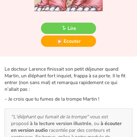
Fable, mythe, littérature et poésie
Princesses et princes, rois, reines et dragons
Lire
Ogres, monstres et sorcières
Ecouter
Héroïnes et héros
Écologie, nature, saisons
Le docteur Larence finissait son petit déjeuner quand
Martin, un éléphant fort inquiet, frappa à sa porte. Il le fit
Les animaux
entrer (non sans mal) et remarqua rapidement ce qui
n’allait pas :
Voyage, épopée, enquête, aventure
– Je crois que tu fumes de la trompe Martin !
Autour du monde
"L'éléphant qui fumait de la trompe"
vous est
Apprentissage
proposé
à la lecture version illustrée
, ou
à écouter
en version audio
racontée par des conteurs et
conteuses. En bonus, grâce à notre module de