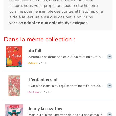
Art, espace, activité
lecture, nous vous proposons pour cette histoire
comme pour l’ensemble des contes et histoires une
Documentaires
aide à la lecture
ainsi que des outils pour une
version adaptée aux enfants dyslexiques
.
En famille
Dans la même collection :
Quotidien et loisirs
Au fait
À l'école
…
Atraboule se demande ce qu'il va faire aujourd'hui. Déjeuner chez sa cousine Louise ? Aller chez le dentiste ? Passer au bureau ? Repasser à la maison ? Non, rien de tout ça. Il ira chasser l'ours.
Fêtes et évènements
6-8 ans
- 8 min
Amour et amitié
L'enfant errant
…
« Un pied dans la nuit qui se termine et l’autre dans le jour qui se lève un enfant seul enjambe l’horizon. Il pose le pied sur la terre froide et se met en marche. »
Sujets de société
9-12 ans
- 13 min
Émotions et sentiments
Jenny la cow-boy
…
Formats et illustrations
Mais qui a laissé une trace de pas sur son cheval ?