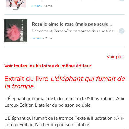
3-5 ans
- 3 min
Catalogue anglais
Rosalie aime le rose (mais pas seulement)
…
Décidément, Barnabé ne comprend rien aux filles.
Contraste +
3-5 ans
- 2 min
Aide
Voir plus
Voir toutes les histoires du même éditeur
Accueil
Extrait du livre
L'éléphant qui fumait de
Famille
la trompe
Écoles
L’Éléphant qui fumait de la trompe Texte & Illustration : Alix
Leroux Edition L'atelier du poisson soluble
Médiathèques
L’Éléphant qui fumait de la trompe Texte & Illustration : Alix
Vidéos & Tutoriaux
Leroux Edition l'atelier du poisson soluble