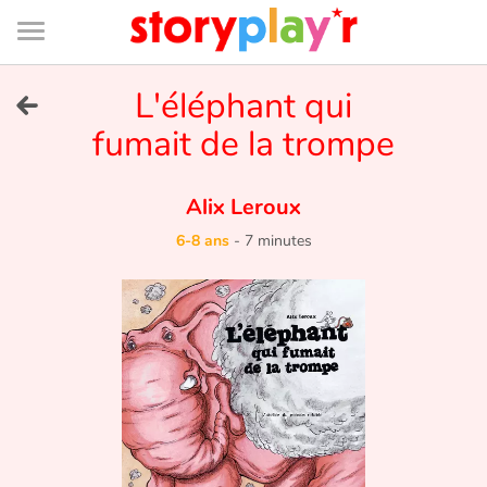
Connexion
Menu
Contenu
Recherche
Bibliothèque
Bas
de
page
Menu
➜
L'éléphant qui
EN
fumait de la trompe
Je me connecte
Alix Leroux
Tester gratuitement
6-8 ans
-
7 minutes
Bibliothèque
Prix
Accueil
Contes d'ici et d'ailleurs