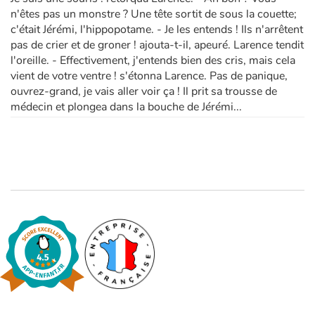
n'êtes pas un monstre ? Une tête sortit de sous la couette;
c'était Jérémi, l'hippopotame. - Je les entends ! Ils n'arrêtent
Apprendre les langues
pas de crier et de groner ! ajouta-t-il, apeuré. Larence tendit
l'oreille. - Effectivement, j'entends bien des cris, mais cela
Dyslexie, troubles de la lecture
vient de votre ventre ! s'étonna Larence. Pas de panique,
ouvrez-grand, je vais aller voir ça ! Il prit sa trousse de
Nos listes de lecture
médecin et plongea dans la bouche de Jérémi...
Les plus lus
Coups de coeur