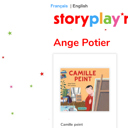
Connexion
Menu
Contenu
Recherche
Bibliothèque
Bas
Français
| English
de
page
Ange Potier
Camille peint