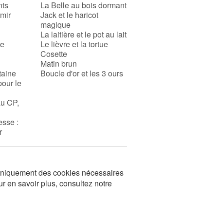
nts
La Belle au bois dormant
rmir
Jack et le haricot
magique
La laitière et le pot au lait
se
Le lièvre et la tortue
Cosette
Matin brun
taine
Boucle d'or et les 3 ours
pour le
au CP,
esse :
r
s uniquement des cookies nécessaires
ur en savoir plus, consultez notre