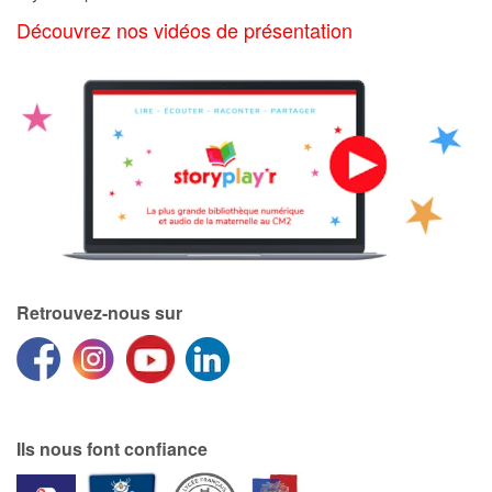
Art, espace, activité
Découvrez nos vidéos de présentation
Documentaires
En famille
Quotidien et loisirs
À l'école
Fêtes et évènements
Retrouvez-nous sur
Amour et amitié
Sujets de société
Émotions et sentiments
Ils nous font confiance
Formats et illustrations