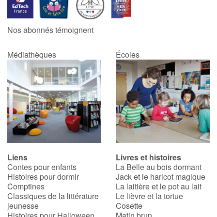
Catalogue anglais
Nos abonnés témoignent
Médiathèques
Écoles
Contraste +
Aide
Accueil
Famille
Liens
Livres et histoires
Écoles
Contes pour enfants
La Belle au bois dormant
Histoires pour dormir
Jack et le haricot magique
Médiathèques
Comptines
La laitière et le pot au lait
Classiques de la littérature
Le lièvre et la tortue
jeunesse
Cosette
Vidéos & Tutoriaux
Histoires pour Halloween
Matin brun