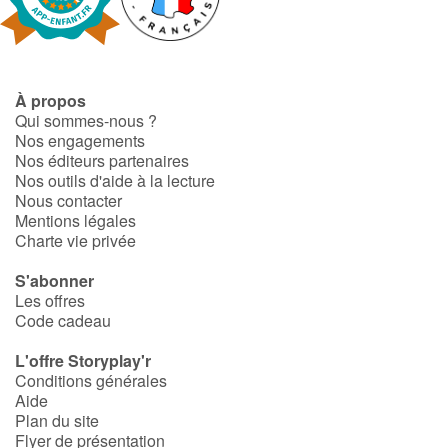
Fable, mythe, littérature et poésie
Princesses et princes, rois, reines et dragons
À propos
Ogres, monstres et sorcières
Qui sommes-nous ?
Nos engagements
Héroïnes et héros
Nos éditeurs partenaires
Nos outils d'aide à la lecture
Nous contacter
Écologie, nature, saisons
Mentions légales
Charte vie privée
Les animaux
S'abonner
Les offres
Voyage, épopée, enquête, aventure
Code cadeau
Autour du monde
L'offre Storyplay'r
Conditions générales
Aide
Apprentissage
Plan du site
Flyer de présentation