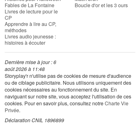
Fables de La Fontaine
Boucle d'or et les 3 ours
Livres de lecture pour le
CP
Blog
Apprendre à lire au CP,
méthodes
Actualités
Livres audio jeunesse :
histoires à écouter
Par thématique
Dernière mise à jour : 6
Rencontres et témoignages
août 2026 à 11:48
Storyplay'r n'utilise pas de cookies de mesure d'audience
Contes d'ici et d'ailleurs
ou de ciblage publicitaire. Nous utilisons uniquement des
cookies nécessaires au fonctionnement du site. En
Autour de la lecture
naviguant sur notre site, vous acceptez l'utilisation de ces
cookies. Pour en savoir plus, consultez notre
Charte Vie
Apprendre à lire
Privée
.
Déclaration CNIL 1896899
Livre audio
Activités et ateliers