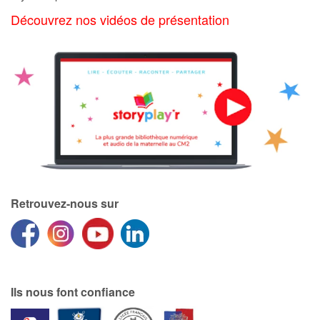
Art, espace, activité
Découvrez nos vidéos de présentation
Documentaires
En famille
Quotidien et loisirs
À l'école
Fêtes et évènements
Retrouvez-nous sur
Amour et amitié
Sujets de société
Émotions et sentiments
Ils nous font confiance
Formats et illustrations