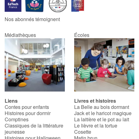
Catalogue anglais
Nos abonnés témoignent
Médiathèques
Écoles
Contraste +
Aide
Accueil
Famille
Liens
Livres et histoires
Écoles
Contes pour enfants
La Belle au bois dormant
Histoires pour dormir
Jack et le haricot magique
Médiathèques
Comptines
La laitière et le pot au lait
Classiques de la littérature
Le lièvre et la tortue
jeunesse
Cosette
Vidéos & Tutoriaux
Histoires pour Halloween
Matin brun