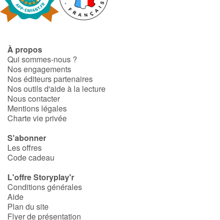
Fable, mythe, littérature et poésie
Princesses et princes, rois, reines et dragons
À propos
Ogres, monstres et sorcières
Qui sommes-nous ?
Nos engagements
Héroïnes et héros
Nos éditeurs partenaires
Nos outils d'aide à la lecture
Nous contacter
Écologie, nature, saisons
Mentions légales
Charte vie privée
Les animaux
S'abonner
Les offres
Voyage, épopée, enquête, aventure
Code cadeau
Autour du monde
L'offre Storyplay'r
Conditions générales
Aide
Apprentissage
Plan du site
Flyer de présentation