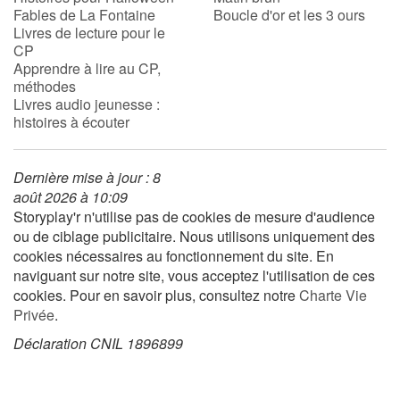
Fables de La Fontaine
Boucle d'or et les 3 ours
Livres de lecture pour le
CP
Blog
Apprendre à lire au CP,
méthodes
Actualités
Livres audio jeunesse :
histoires à écouter
Par thématique
Dernière mise à jour : 8
Rencontres et témoignages
août 2026 à 10:09
Storyplay'r n'utilise pas de cookies de mesure d'audience
Contes d'ici et d'ailleurs
ou de ciblage publicitaire. Nous utilisons uniquement des
cookies nécessaires au fonctionnement du site. En
Autour de la lecture
naviguant sur notre site, vous acceptez l'utilisation de ces
cookies. Pour en savoir plus, consultez notre
Charte Vie
Apprendre à lire
Privée
.
Déclaration CNIL 1896899
Livre audio
Activités et ateliers