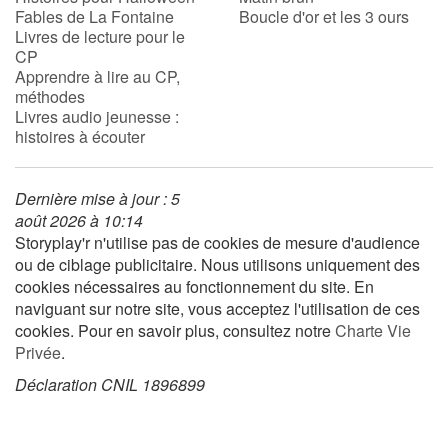
Fables de La Fontaine
Boucle d'or et les 3 ours
Livres de lecture pour le
CP
Blog
Apprendre à lire au CP,
méthodes
Actualités
Livres audio jeunesse :
histoires à écouter
Par thématique
Dernière mise à jour : 5
Rencontres et témoignages
août 2026 à 10:14
Storyplay'r n'utilise pas de cookies de mesure d'audience
Contes d'ici et d'ailleurs
ou de ciblage publicitaire. Nous utilisons uniquement des
cookies nécessaires au fonctionnement du site. En
Autour de la lecture
naviguant sur notre site, vous acceptez l'utilisation de ces
cookies. Pour en savoir plus, consultez notre
Charte Vie
Apprendre à lire
Privée
.
Déclaration CNIL 1896899
Livre audio
Activités et ateliers