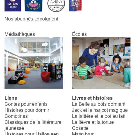
Catalogue anglais
Nos abonnés témoignent
Médiathèques
Écoles
Contraste +
Aide
Accueil
Famille
Liens
Livres et histoires
Écoles
Contes pour enfants
La Belle au bois dormant
Histoires pour dormir
Jack et le haricot magique
Médiathèques
Comptines
La laitière et le pot au lait
Classiques de la littérature
Le lièvre et la tortue
jeunesse
Cosette
Vidéos & Tutoriaux
Histoires pour Halloween
Matin brun