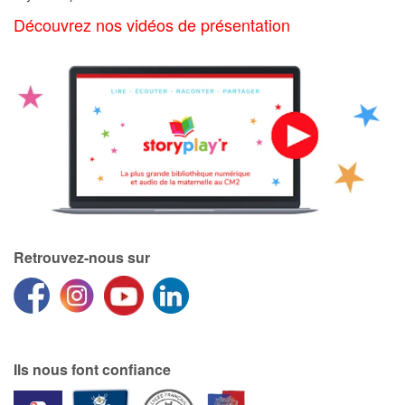
Art, espace, activité
Découvrez nos vidéos de présentation
Documentaires
En famille
Quotidien et loisirs
À l'école
Fêtes et évènements
Retrouvez-nous sur
Amour et amitié
Sujets de société
Émotions et sentiments
Ils nous font confiance
Formats et illustrations