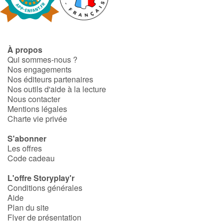
Fable, mythe, littérature et poésie
Princesses et princes, rois, reines et dragons
À propos
Ogres, monstres et sorcières
Qui sommes-nous ?
Nos engagements
Héroïnes et héros
Nos éditeurs partenaires
Nos outils d'aide à la lecture
Nous contacter
Écologie, nature, saisons
Mentions légales
Charte vie privée
Les animaux
S'abonner
Les offres
Voyage, épopée, enquête, aventure
Code cadeau
Autour du monde
L'offre Storyplay'r
Conditions générales
Aide
Apprentissage
Plan du site
Flyer de présentation