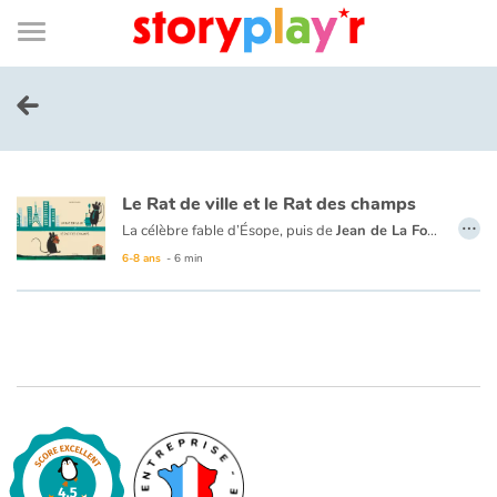
Connexion
Menu
Contenu
Recherche
Bibliothèque
Bas
de
page
Menu
➜
EN
Je me connecte
Le Rat de ville et le Rat des champs
Tester gratuitement
…
La célèbre fable d’Ésope, puis de
Jean de La Fontaine
, re
6-8 ans
- 6 min
Bibliothèque
Prix
Accueil
Contes d'ici et d'ailleurs