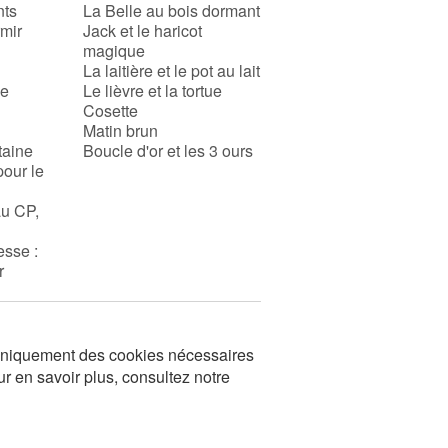
nts
La Belle au bois dormant
rmir
Jack et le haricot
magique
La laitière et le pot au lait
se
Le lièvre et la tortue
Cosette
Matin brun
taine
Boucle d'or et les 3 ours
pour le
au CP,
esse :
r
s uniquement des cookies nécessaires
ur en savoir plus, consultez notre