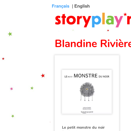
Connexion
Menu
Contenu
Recherche
Bibliothèque
Bas
Français
| English
de
page
Blandine Rivièr
Le petit monstre du noir