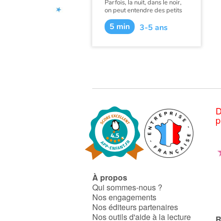
Parfois, la nuit, dans le noir,
on peut entendre des petits
bruits, comme des petites
5 min
pattes, et des petits sons,
3-5 ans
comme des petits
bâillements. C’est
assurément le petit monstre
du noir. Cette histoire raconte
la rencontre entre un enfant
et ce drôle de petit visiteur...
D
p
À propos
Qui sommes-nous ?
Nos engagements
Nos éditeurs partenaires
Nos outils d'aide à la lecture
R