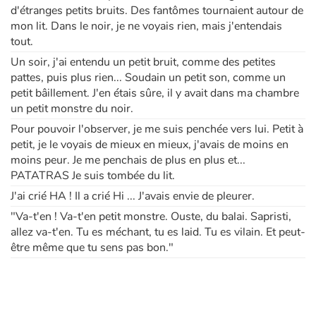
d'étranges petits bruits. Des fantômes tournaient autour de
mon lit. Dans le noir, je ne voyais rien, mais j'entendais
Blog
tout.
Un soir, j'ai entendu un petit bruit, comme des petites
Actualités
pattes, puis plus rien... Soudain un petit son, comme un
petit bâillement. J'en étais sûre, il y avait dans ma chambre
Par thématique
un petit monstre du noir.
Pour pouvoir l'observer, je me suis penchée vers lui. Petit à
Rencontres et témoignages
petit, je le voyais de mieux en mieux, j'avais de moins en
moins peur. Je me penchais de plus en plus et...
PATATRAS Je suis tombée du lit.
Contes d'ici et d'ailleurs
J'ai crié HA ! Il a crié Hi ... J'avais envie de pleurer.
Autour de la lecture
"Va-t'en ! Va-t'en petit monstre. Ouste, du balai. Sapristi,
allez va-t'en. Tu es méchant, tu es laid. Tu es vilain. Et peut-
Apprendre à lire
être même que tu sens pas bon."
Livre audio
Activités et ateliers