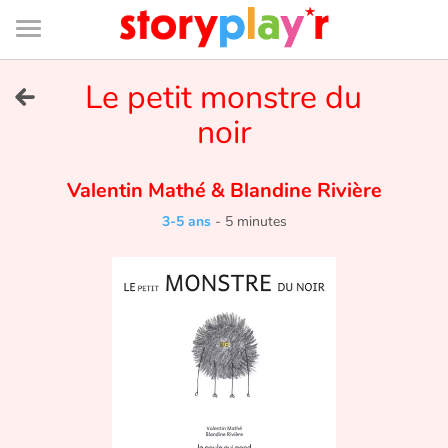
Connexion
Menu
Contenu
Recherche
Bibliothèque
Bas
de
page
Menu
➜
Le petit monstre du
EN
noir
Je me connecte
Valentin Mathé
&
Blandine Rivière
Tester gratuitement
3-5 ans
-
5 minutes
Bibliothèque
Prix
Accueil
Contes d'ici et d'ailleurs