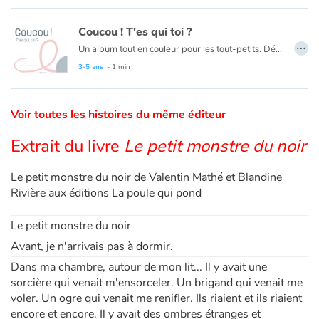
Coucou ! T'es qui toi ?
Catalogue anglais
…
Un album tout en couleur pour les tout-petits. Découvrez les animaux d’une façon étonnante et devinez qui se cache derrière qui !
3-5 ans
- 1 min
Contraste +
Voir toutes les histoires du même éditeur
Aide
Extrait du livre
Le petit monstre du noir
Accueil
Le petit monstre du noir de Valentin Mathé et Blandine
Rivière aux éditions La poule qui pond
Famille
Le petit monstre du noir
Écoles
Avant, je n'arrivais pas à dormir.
Dans ma chambre, autour de mon lit... Il y avait une
Médiathèques
sorcière qui venait m'ensorceler. Un brigand qui venait me
voler. Un ogre qui venait me renifler. Ils riaient et ils riaient
Vidéos & Tutoriaux
encore et encore. Il y avait des ombres étranges et