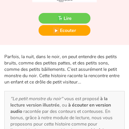
Fable, mythe, littérature et poésie
Princesses et princes, rois, reines et dragons
Lire
Ecouter
Ogres, monstres et sorcières
Héroïnes et héros
Parfois, la nuit, dans le noir, on peut entendre des petits
Écologie, nature, saisons
bruits, comme des petites pattes, et des petits sons,
comme des petits bâillements. C’est assurément le petit
Les animaux
monstre du noir. Cette histoire raconte la rencontre entre
un enfant et ce drôle de petit visiteur...
Voyage, épopée, enquête, aventure
"Le petit monstre du noir"
vous est proposé
à la
Autour du monde
lecture version illustrée
, ou
à écouter en version
audio
racontée par des conteurs et conteuses. En
Apprentissage
bonus, grâce à notre module de lecture, nous vous
proposons pour cette histoire comme pour