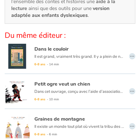
Art, espace, activité
l’ensemble des contes et histoires une
aide à la
lecture
ainsi que des outils pour une
version
adaptée aux enfants dyslexiques
.
Documentaires
En famille
Du même éditeur :
Quotidien et loisirs
Dans le couloir
…
Il est grand, vraiment très grand. Il y a plein de nouvelles choses à découvrir ! Mais ce qui m'intrigue le plus, c'est la porte de notre voisin d'en face. Jamais personne ne rentre ni ne sort...
À l'école
6-8 ans
- 14 min
Fêtes et évènements
Petit ogre veut un chien
…
Dans cet ouvrage, conçu avec l’aide d’associations et de professionnels de la dyslexie pour le rendre plus facile à lire pour les enfants dyslexiques et ceux qui découvrent la lecture, on fait la connaissance d'un Petit ogre qui veut un animal pour jouer avec lui. Mais attention ! Son Papa ogre saura-t-il contrôler sa faim ?
Amour et amitié
6-8 ans
- 10 min
Sujets de société
Graines de montagne
Émotions et sentiments
…
Il existe un monde tout plat où vivent la tribu des petits très petits et la tribu des grands très grands. Chacune d'elles ne manque pas d'ingéniosité pour montrer à l'autre qui est la plus forte.
6-8 ans
- 6 min
Formats et illustrations