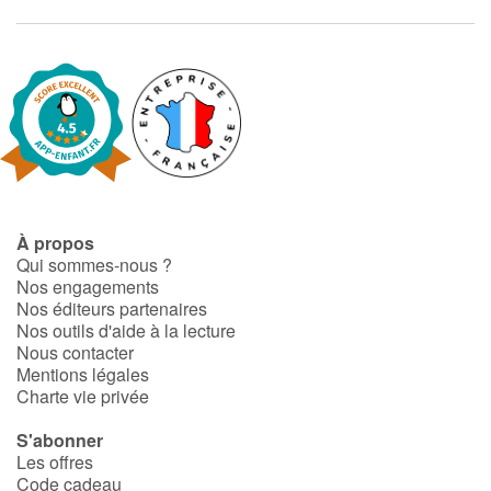
Apprendre les langues
Dyslexie, troubles de la lecture
Nos listes de lecture
Les plus lus
À propos
Qui sommes-nous ?
Coups de coeur
Nos engagements
Nos éditeurs partenaires
Nos outils d'aide à la lecture
Nous contacter
Mentions légales
Charte vie privée
S'abonner
Les offres
Code cadeau