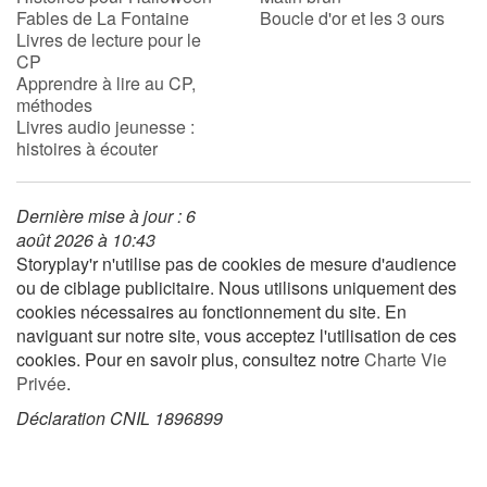
Fables de La Fontaine
Boucle d'or et les 3 ours
Livres de lecture pour le
CP
Blog
Apprendre à lire au CP,
méthodes
Actualités
Livres audio jeunesse :
histoires à écouter
Par thématique
Dernière mise à jour : 6
Rencontres et témoignages
août 2026 à 10:43
Storyplay'r n'utilise pas de cookies de mesure d'audience
Contes d'ici et d'ailleurs
ou de ciblage publicitaire. Nous utilisons uniquement des
cookies nécessaires au fonctionnement du site. En
Autour de la lecture
naviguant sur notre site, vous acceptez l'utilisation de ces
cookies. Pour en savoir plus, consultez notre
Charte Vie
Apprendre à lire
Privée
.
Déclaration CNIL 1896899
Livre audio
Activités et ateliers