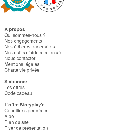
Fable, mythe, littérature et poésie
Princesses et princes, rois, reines et dragons
À propos
Ogres, monstres et sorcières
Qui sommes-nous ?
Nos engagements
Héroïnes et héros
Nos éditeurs partenaires
Nos outils d'aide à la lecture
Nous contacter
Écologie, nature, saisons
Mentions légales
Charte vie privée
Les animaux
S'abonner
Les offres
Voyage, épopée, enquête, aventure
Code cadeau
Autour du monde
L'offre Storyplay'r
Conditions générales
Aide
Apprentissage
Plan du site
Flyer de présentation