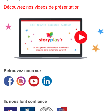
Art, espace, activité
Découvrez nos vidéos de présentation
Documentaires
En famille
Quotidien et loisirs
À l'école
Fêtes et évènements
Retrouvez-nous sur
Amour et amitié
Sujets de société
Émotions et sentiments
Ils nous font confiance
Formats et illustrations