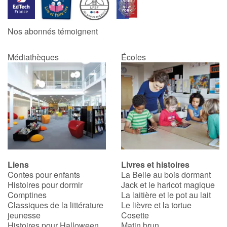
Catalogue anglais
Nos abonnés témoignent
Médiathèques
Écoles
Contraste +
Aide
Accueil
Famille
Liens
Livres et histoires
Écoles
Contes pour enfants
La Belle au bois dormant
Histoires pour dormir
Jack et le haricot magique
Médiathèques
Comptines
La laitière et le pot au lait
Classiques de la littérature
Le lièvre et la tortue
jeunesse
Cosette
Vidéos & Tutoriaux
Histoires pour Halloween
Matin brun