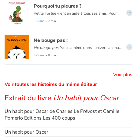
- 9 pas vers le pot
Pourquoi tu pleures ?
…
- 5 façons d’enfiler son pyjama
Catalogue anglais
Petite Tortue vient en aide à tous ses amis. Pour qu’ils cessent de pleurer, elle est prête à tout donner. Toutefois, elle apprend, un peu à ses dépens, qu’il faut parfois penser un peu à soi. C’est qu’elle est bien généreuse, cette amie !
- 4 étoiles dans le ciel
3-5 ans
- 7 min
- 2 histoires pour rêver
Et hop, au lit !
Contraste +
Ne bouge pas !
Le texte est en français et en anglais.
…
Ne bouge pas !
vous amène dans l’univers animalier le temps d’une photo. Découvrez des animaux exotiques au travers d’un cadrage photographique qui invite l’enfant à imaginer quel est l’animal qui se cache derrière.
Arriverons-nous à faire une vraie photo de classe sans que personne ne bouge ?
Aide
3-5 ans
- 8 min
Accueil
Voir plus
Voir toutes les histoires du même éditeur
Famille
Extrait du livre
Un habit pour Oscar
Écoles
Un habit pour Oscar de Charles Le Prévost et Camille
Médiathèques
Pomerlo Editions Les 400 coups
Vidéos & Tutoriaux
Un habit pour Oscar