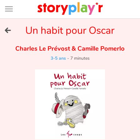
Connexion
Menu
Contenu
Recherche
Bibliothèque
Bas
de
page
Menu
➜
Un habit pour Oscar
EN
Je me connecte
Charles Le Prévost
&
Camille Pomerlo
3-5 ans
-
7 minutes
Tester gratuitement
Bibliothèque
Prix
Accueil
Contes d'ici et d'ailleurs