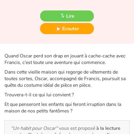
Fable, mythe, littérature et poésie
Lire
Princesses et princes, rois, reines et dragons
Ecouter
Ogres, monstres et sorcières
Héroïnes et héros
Quand Oscar perd son drap en jouant à cache-cache avec
Écologie, nature, saisons
Francis, c’est toute une aventure qui commence.
Dans cette vieille maison qui regorge de vêtements de
Les animaux
toutes sortes, Oscar, accompagné de Francis, poursuit sa
quête du costume idéal de pièce en pièce.
Voyage, épopée, enquête, aventure
Trouvera-t-il ce qui lui convient ?
Et que penseront les enfants qui feront irruption dans la
Autour du monde
maison de nos petits fantômes ?
Apprentissage
"Un habit pour Oscar"
vous est proposé
à la lecture