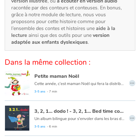
version illustrée
, ou
à écouter en version audio
Art, espace, activité
racontée par des conteurs et conteuses. En bonus,
grâce à notre module de lecture, nous vous
Documentaires
proposons pour cette histoire comme pour
l’ensemble des contes et histoires une
aide à la
En famille
lecture
ainsi que des outils pour une
version
adaptée aux enfants dyslexiques
.
Quotidien et loisirs
Dans la même collection :
À l'école
Petite maman Noël
Fêtes et évènements
…
Cette année, c’est maman Noël qui fera la distribution des cadeaux. Pour ça, il faut être bien prête et, surtout, bien habillée : les collants, les bas, la robe et le manteau… tous ces morceaux à enfiler, pour faire une belle tournée ! Mais attention de ne rien oublier !
3-5 ans
- 7 min
Amour et amitié
Sujets de société
3, 2, 1... dodo ! - 3, 2, 1... Bed time count down!
…
Un album bilingue pour s'envoler dans les bras de Morphée...
Émotions et sentiments
Se coucher ?
3-5 ans
- 6 min
C’est facile et rigolo :
Formats et illustrations