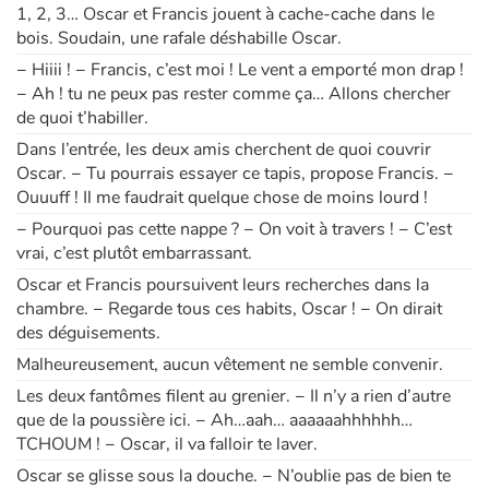
1, 2, 3… Oscar et Francis jouent à cache-cache dans le
bois. Soudain, une rafale déshabille Oscar.
Blog
− Hiiii ! − Francis, c’est moi ! Le vent a emporté mon drap !
− Ah ! tu ne peux pas rester comme ça… Allons chercher
Actualités
de quoi t’habiller.
Dans l’entrée, les deux amis cherchent de quoi couvrir
Par thématique
Oscar. − Tu pourrais essayer ce tapis, propose Francis. −
Ouuuff ! Il me faudrait quelque chose de moins lourd !
Rencontres et témoignages
− Pourquoi pas cette nappe ? − On voit à travers ! − C’est
vrai, c’est plutôt embarrassant.
Contes d'ici et d'ailleurs
Oscar et Francis poursuivent leurs recherches dans la
chambre. − Regarde tous ces habits, Oscar ! − On dirait
Autour de la lecture
des déguisements.
Malheureusement, aucun vêtement ne semble convenir.
Apprendre à lire
Les deux fantômes filent au grenier. − Il n’y a rien d’autre
que de la poussière ici. − Ah…aah… aaaaaahhhhhh…
Livre audio
TCHOUM ! − Oscar, il va falloir te laver.
Oscar se glisse sous la douche. − N’oublie pas de bien te
Activités et ateliers