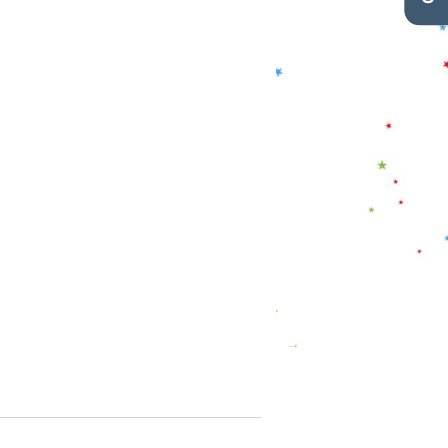
grégaire. Il a besoin de ses
congénères pour se rassurer
ou pour jouer. Il n’a ni « pattes
» ni « gueule » ni « museau »
mais une « bouche », un « nez
» et des « pieds ». Il hennit et
parle surtout avec ses oreilles
: pointées vers l’avant, il est
concentré ; couchées sur
l’encolure, attention il est en
colère