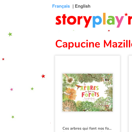
Connexion
Menu
Contenu
Recherche
Bibliothèque
Bas
Français
| English
de
page
Capucine Mazill
Ces arbres qui font nos forêts