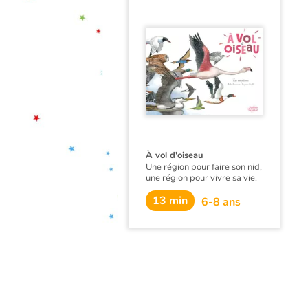
plantes et animaux
s’entraident pour survivre
aux conditions arides.
Lorsqu’enfin il pleut, les
succulentes et cactées
remplissent leurs feuilles et
leurs tiges, l’acacia puise
l’humidité grâce à ses
racines, et le géant soguaro
agit comme un accordéon en
se gorgeant d’eau. Slurp !
À vol d'oiseau
Une région pour faire son nid,
une région pour vivre sa vie.
Ainsi va la vie des oiseaux
13 min
6-8 ans
migrateurs.
En une année, la sterne
arctique parcourt 35 000 km.
Les bécasseaux minutes, pas
plus gros que des rouges-
gorges, dirigent leur vol vers
l’Afrique du Sud depuis les
profondeurs glaciales de la