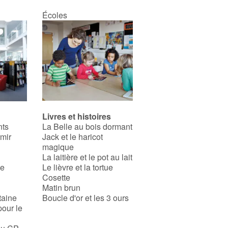
Écoles
Livres et histoires
nts
La Belle au bois dormant
rmir
Jack et le haricot
magique
La laitière et le pot au lait
se
Le lièvre et la tortue
Cosette
Matin brun
taine
Boucle d'or et les 3 ours
pour le