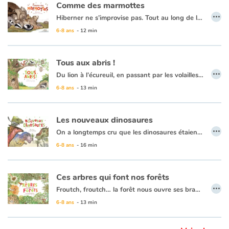
Comme des marmottes
…
Hiberner ne s’improvise pas. Tout au long de la belle saison, les animaux s’y préparent en mangeant beaucoup pour faire des réserves et en aménageant leur refuge.
Blog
Terrier, souche d’arbre évidée, interstices dans les rochers, vieille maison abandonnée..Les hibernants dorment d’un sommeil très particulier.
6-8 ans
- 12 min
Leur coeur bat au ralenti, ils ne respirent presque plus,
Actualités
ils deviennent tout froids.
Tous aux abris !
…
La température du corps de la marmotte chute à 8 degrés.
Du lion à l’écureuil, en passant par les volailles, oiseaux, poissons, rampants... Tous aux abris ! À chacun son habitat ! Sous terre et au ras du sol, entre les racines des arbres, dans leur tronc et sur la pointe de leur cime, au fond des océans et jusqu’au sommet des montagnes... À tous les étages de la nature, les animaux se nourrissent, dorment, se reproduisent et veillent sur leurs petits. Mais attention ! Les prédateurs rôdent !
Par thématique
Le hérisson peut rester une heure sans respirer...
6-8 ans
- 13 min
Rencontres et témoignages
Les nouveaux dinosaures
…
Contes d'ici et d'ailleurs
On a longtemps cru que les dinosaures étaient des monstres lourdauds, malhabiles et qu’ils étaient couverts d’écailles… Or nous savons maintenant qu’ils étaient de toutes tailles et qu’ils étaient très éveillés, très actifs ! Et surtout, ils avaient des plumes ! Et comme une des fonctions du plumage est de protéger du froid, on suppose que les dinosaures avaient le sang chaud comme les mammifères et les oiseaux…
6-8 ans
- 16 min
Autour de la lecture
Ces arbres qui font nos forêts
Apprendre à lire
…
Froutch, froutch… la forêt nous ouvre ses branches ! Comme au cours d'une promenade, cet album invite à prendre son temps, à observer tout ce qui se passe autour de nous. Dans la forêt, qu'elle soit tropicale, humide ou encore tempérée, la vie fourmille : il y a tant à découvrir !
Livre audio
En plongeant au cœur des forêts, le lecteur découvrira la diversité des milieux forestiers à travers le monde, comment les arbres jouent un rôle de climatiseur pour l'atmosphère et prendra conscience de son fragile équilibre.
6-8 ans
- 13 min
Activités et ateliers