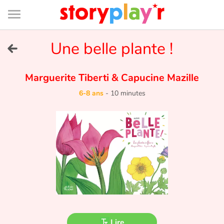
Connexion
Menu
Contenu
Recherche
Bibliothèque
Bas
de
page
Menu
➜
Une belle plante !
EN
Je me connecte
Marguerite Tiberti
&
Capucine Mazille
6-8 ans
-
10 minutes
Tester gratuitement
Bibliothèque
Prix
Accueil
Contes d'ici et d'ailleurs
Lire