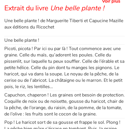
Voir plus
Extrait du livre
Une belle plante !
Apprendre les langues
Une belle plante ! de Marguerite Tiberti et Capucine Mazille
aux éditions du Ricochet
Dyslexie, troubles de la lecture
Une belle plante !
Nos listes de lecture
Picoti, picota ! Par ici ou par là ! Tout commence avec une
graine. Celle du maïs, qu’adorent les poules. Celle du
Les plus lus
pissenlit, sur laquelle tu peux souffler. Celle de l’érable et sa
petite hélice. Celle du pin dont tu manges les pignons. Le
Coups de coeur
haricot, qui va dans la soupe. Le noyau de la pêche, de la
cerise ou de l’abricot. La châtaigne ou le marron. Et le petit
pois, le riz, les lentilles…
Capuchon, chaperon ! Les graines ont besoin de protection.
Coquille de noix ou de noisette, gousse du haricot, chair de
la pêche, de l’orange, du raisin, de la pomme, de la tomate,
de l’olive : les fruits sont le cocon de la graine.
Pop ! Le haricot sort de sa gousse et frappe le sol. Plong !
La pêche bien mûre s’écrase en tombant. Puis, la graine