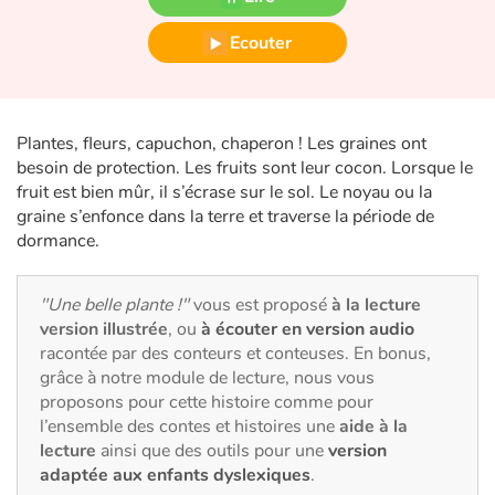
Fable, mythe, littérature et poésie
Ecouter
Princesses et princes, rois, reines et dragons
Ogres, monstres et sorcières
Plantes, fleurs, capuchon, chaperon ! Les graines ont
besoin de protection. Les fruits sont leur cocon. Lorsque le
Héroïnes et héros
fruit est bien mûr, il s’écrase sur le sol. Le noyau ou la
graine s’enfonce dans la terre et traverse la période de
Écologie, nature, saisons
dormance.
Les animaux
"Une belle plante !"
vous est proposé
à la lecture
version illustrée
, ou
à écouter en version audio
Voyage, épopée, enquête, aventure
racontée par des conteurs et conteuses. En bonus,
grâce à notre module de lecture, nous vous
Autour du monde
proposons pour cette histoire comme pour
l’ensemble des contes et histoires une
aide à la
Apprentissage
lecture
ainsi que des outils pour une
version
adaptée aux enfants dyslexiques
.