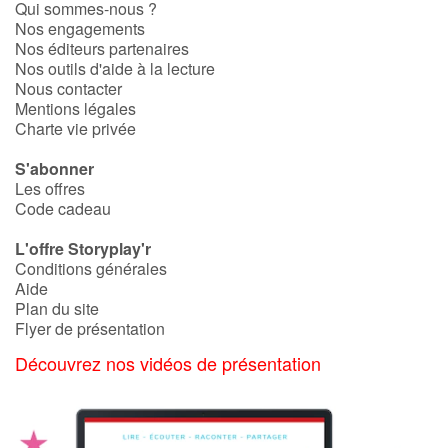
Art, espace, activité
Qui sommes-nous ?
Nos engagements
Nos éditeurs partenaires
Documentaires
Nos outils d'aide à la lecture
Nous contacter
En famille
Mentions légales
Charte vie privée
Quotidien et loisirs
S'abonner
Les offres
À l'école
Code cadeau
L'offre Storyplay'r
Fêtes et évènements
Conditions générales
Aide
Amour et amitié
Plan du site
Flyer de présentation
Sujets de société
Découvrez nos vidéos de présentation
Émotions et sentiments
Formats et illustrations