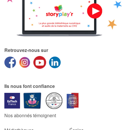
Catalogue anglais
Contraste +
Retrouvez-nous sur
Aide
Accueil
Famille
Ils nous font confiance
Écoles
Médiathèques
Nos abonnés témoignent
Vidéos & Tutoriaux