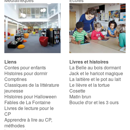
Médiathèques
Écoles
Blog
Actualités
Par thématique
Rencontres et témoignages
Liens
Livres et histoires
Contes pour enfants
La Belle au bois dormant
Contes d'ici et d'ailleurs
Histoires pour dormir
Jack et le haricot magique
Comptines
La laitière et le pot au lait
Classiques de la littérature
Le lièvre et la tortue
Autour de la lecture
jeunesse
Cosette
Histoires pour Halloween
Matin brun
Apprendre à lire
Fables de La Fontaine
Boucle d'or et les 3 ours
Livres de lecture pour le
CP
Livre audio
Apprendre à lire au CP,
méthodes
Activités et ateliers