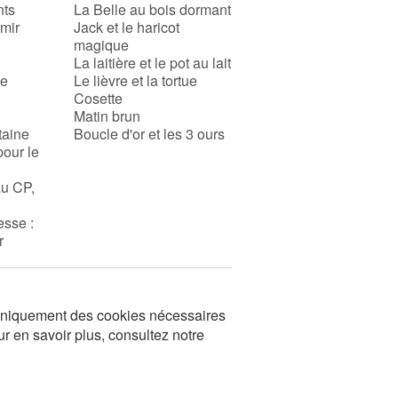
nts
La Belle au bois dormant
rmir
Jack et le haricot
magique
La laitière et le pot au lait
se
Le lièvre et la tortue
Cosette
Matin brun
taine
Boucle d'or et les 3 ours
pour le
au CP,
esse :
r
s uniquement des cookies nécessaires
ur en savoir plus, consultez notre