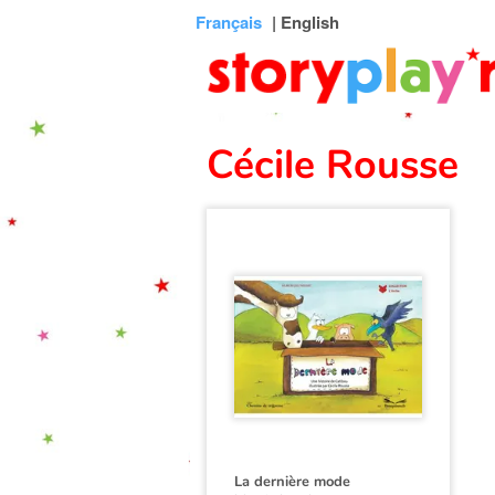
Connexion
Menu
Contenu
Recherche
Bibliothèque
Bas
Français
| English
de
page
Cécile Rousse
La dernière mode