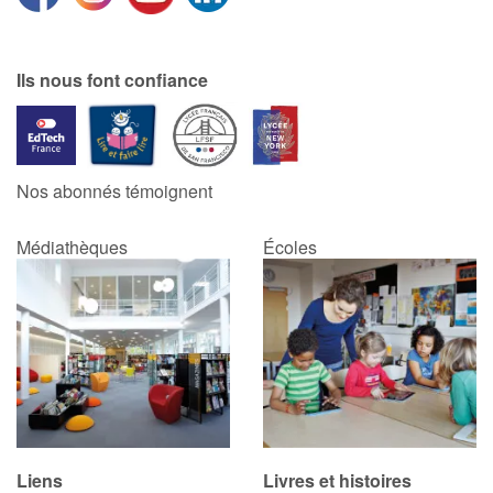
Catalogue anglais
Ils nous font confiance
Contraste +
Nos abonnés témoignent
Aide
Médiathèques
Écoles
Accueil
Famille
Écoles
Médiathèques
Vidéos & Tutoriaux
Liens
Livres et histoires