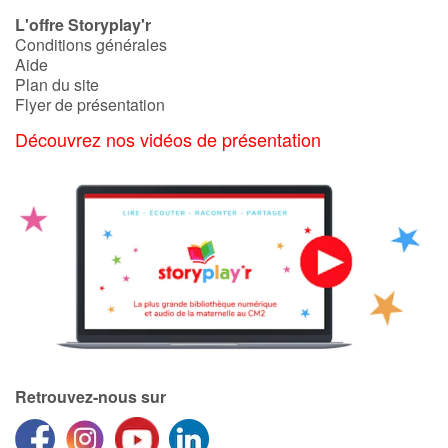
Art, espace, activité
L'offre Storyplay'r
Conditions générales
Documentaires
Aide
Plan du site
En famille
Flyer de présentation
Découvrez nos vidéos de présentation
Quotidien et loisirs
À l'école
Fêtes et évènements
Amour et amitié
Sujets de société
Émotions et sentiments
Retrouvez-nous sur
Formats et illustrations