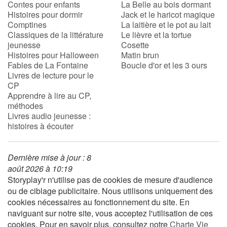
Contes pour enfants
La Belle au bois dormant
Histoires pour dormir
Jack et le haricot magique
Comptines
La laitière et le pot au lait
Blog
Classiques de la littérature
Le lièvre et la tortue
jeunesse
Cosette
Actualités
Histoires pour Halloween
Matin brun
Fables de La Fontaine
Boucle d'or et les 3 ours
Livres de lecture pour le
Par thématique
CP
Apprendre à lire au CP,
Rencontres et témoignages
méthodes
Livres audio jeunesse :
histoires à écouter
Contes d'ici et d'ailleurs
Autour de la lecture
Dernière mise à jour : 8
août 2026 à 10:19
Apprendre à lire
Storyplay'r n'utilise pas de cookies de mesure d'audience
ou de ciblage publicitaire. Nous utilisons uniquement des
cookies nécessaires au fonctionnement du site. En
Livre audio
naviguant sur notre site, vous acceptez l'utilisation de ces
cookies. Pour en savoir plus, consultez notre
Charte Vie
Activités et ateliers