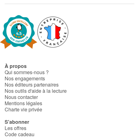
Fable, mythe, littérature et poésie
Princesses et princes, rois, reines et dragons
Ogres, monstres et sorcières
Héroïnes et héros
Écologie, nature, saisons
À propos
Qui sommes-nous ?
Nos engagements
Les animaux
Nos éditeurs partenaires
Nos outils d'aide à la lecture
Voyage, épopée, enquête, aventure
Nous contacter
Mentions légales
Charte vie privée
Autour du monde
S'abonner
Apprentissage
Les offres
Code cadeau