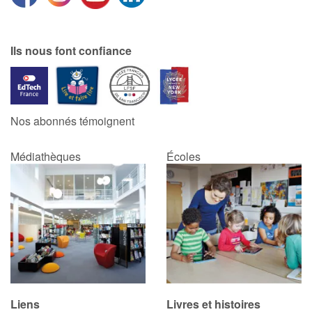
Catalogue anglais
Ils nous font confiance
Contraste +
Nos abonnés témoignent
Aide
Médiathèques
Écoles
Accueil
Famille
Écoles
Médiathèques
Vidéos & Tutoriaux
Liens
Livres et histoires