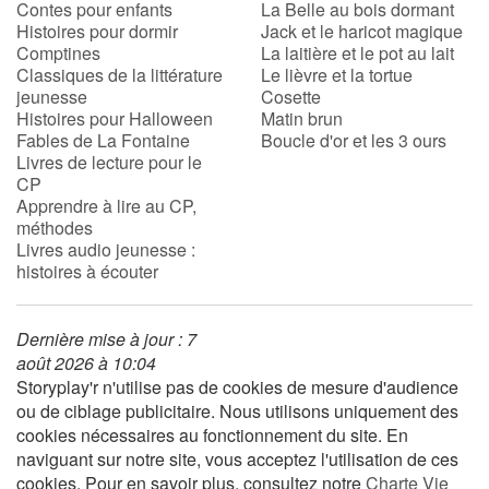
Contes pour enfants
La Belle au bois dormant
Histoires pour dormir
Jack et le haricot magique
Comptines
La laitière et le pot au lait
Blog
Classiques de la littérature
Le lièvre et la tortue
jeunesse
Cosette
Actualités
Histoires pour Halloween
Matin brun
Fables de La Fontaine
Boucle d'or et les 3 ours
Livres de lecture pour le
Par thématique
CP
Apprendre à lire au CP,
Rencontres et témoignages
méthodes
Livres audio jeunesse :
histoires à écouter
Contes d'ici et d'ailleurs
Autour de la lecture
Dernière mise à jour : 7
août 2026 à 10:04
Apprendre à lire
Storyplay'r n'utilise pas de cookies de mesure d'audience
ou de ciblage publicitaire. Nous utilisons uniquement des
cookies nécessaires au fonctionnement du site. En
Livre audio
naviguant sur notre site, vous acceptez l'utilisation de ces
cookies. Pour en savoir plus, consultez notre
Charte Vie
Activités et ateliers