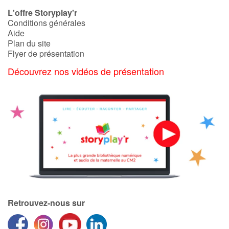
Art, espace, activité
L'offre Storyplay'r
Conditions générales
Documentaires
Aide
Plan du site
En famille
Flyer de présentation
Découvrez nos vidéos de présentation
Quotidien et loisirs
À l'école
Fêtes et évènements
Amour et amitié
Sujets de société
Émotions et sentiments
Retrouvez-nous sur
Formats et illustrations