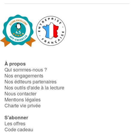
Fable, mythe, littérature et poésie
Princesses et princes, rois, reines et dragons
Ogres, monstres et sorcières
Héroïnes et héros
Écologie, nature, saisons
À propos
Qui sommes-nous ?
Nos engagements
Les animaux
Nos éditeurs partenaires
Nos outils d'aide à la lecture
Voyage, épopée, enquête, aventure
Nous contacter
Mentions légales
Charte vie privée
Autour du monde
S'abonner
Apprentissage
Les offres
Code cadeau