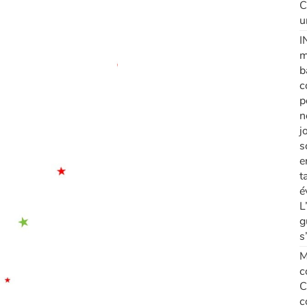
C
u
I
m
b
c
p
n
j
s
e
t
é
L
g
s
M
c
C
c