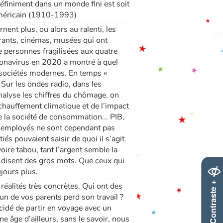
définiment dans un monde fini est soit
américain (1910-1993)
t plus, ou alors au ralenti, les
rants, cinémas, musées qui ont
e personnes fragilisées aux quatre
oronavirus en 2020 a montré à quel
 sociétés modernes. En temps «
. Sur les ondes radio, dans les
analyse les chiffres du chômage, on
échauffement climatique et de l’impact
e la société de consommation... PIB,
mes employés ne sont cependant pas
és pouvaient saisir de quoi il s’agit.
re tabou, tant l’argent semble la
t disent des gros mots. Que ceux qui
jours plus.
Contraste +
réalités très concrètes. Qui ont des
un de vos parents perd son travail ?
écidé de partir en voyage avec un
ne âge d’ailleurs, sans le savoir, nous