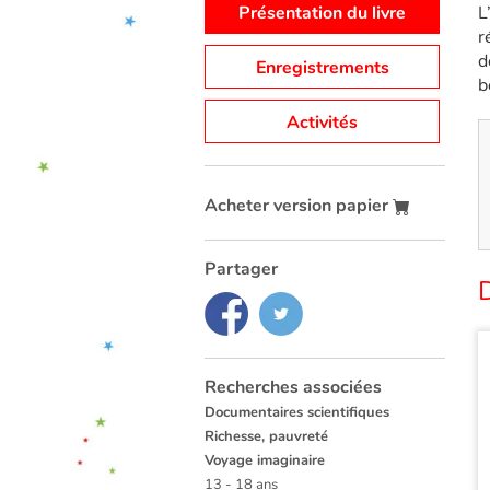
Présentation du livre
L
r
d
Enregistrements
b
Activités
Acheter version papier
Partager
D
Recherches associées
Documentaires scientifiques
Richesse, pauvreté
Voyage imaginaire
13 - 18 ans