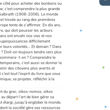
de côté pour acheter des bonbons ou
ue, c’est comprendre la plus grande
th Galbraith (1908-2006). Le monde
’est hissée au rang des premières
ope tente de s’affirmer. En dix ans,
, qui doit pousser les acteurs
ns ont envahi nos vies et nos
uperpuissances difficilement
er leurs volontés... Et demain ? Dans
 Doit-on toujours tendre vers plus
nsommera- t-on ? Comprendre le
temporains, c’est aussi se donner la
enir des citoyens plus avertis et
’est tout l’esprit du livre que vous
ique, se projeter, réfléchir à la
t du grec, oïkos-nomos, oïkos
 au départ l’art de bien gérer sa
 élargi, jusqu’à englober le monde.
 dont la société gère ses ressources