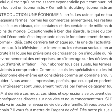
elui qui croit qu’une croissance exponentielle peut continuer in
n fou, soit un économiste. » Kenneth E. Boulding, économiste 
NTRODUCTION UNE ÉCONOMIE à l’arrêt. Les usines qui ne tournen
agasins fermés, hormis les commerces alimentaires, les restau
aissé leurs rideaux, des centaines et des centaines de millions d
oins du monde. Exceptionnelle à bien des égards, la crise du c
oint l’économie était importante dans le fonctionnement de nos
ormal », déjà, cette dernière fait chaque jour la une de l’actualité
ournaux, à la télévision, sur Internet ou les réseaux sociaux, on 
crute à la loupe les prévisions de croissance, on s’inquiète du r
nvironnemental des entreprises, on s’interroge sur les dérives d
aux d’intérêt, inflation... Pour aborder tous ces sujets, les ter
vidents à comprendre. Comme si seuls les spécialistes ou les initi
’économie elle-même est considérée comme un domaine ardu, voi
uider. Nous avons l’impression, parfois, que ceux qui en parlen
’y intéressent sont uniquement motivés par l’envie de gagner tou
AIS derrière ces mots, ces idées et expressions se trouvent des 
onséquences directes sur nos vies et nous concernent tous. Si l’
ela va impacter le niveau de vie de votre famille. Si vous avez d
opain ? Il vous faut mettre de l’argent de côté. Dès notre plus jeu