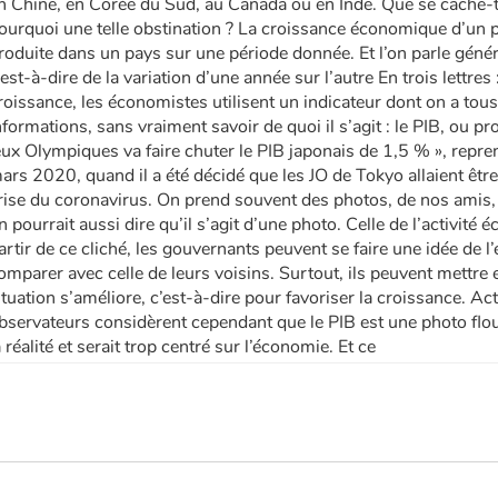
n Chine, en Corée du Sud, au Canada ou en Inde. Que se cache-t-i
ourquoi une telle obstination ? La croissance économique d’un pay
roduite dans un pays sur une période donnée. Et l’on parle géné
’est-à-dire de la variation d’une année sur l’autre En trois lett
roissance, les économistes utilisent un indicateur dont on a tou
nformations, sans vraiment savoir de quoi il s’agit : le PIB, ou pro
eux Olympiques va faire chuter le PIB japonais de 1,5 % », reprena
ars 2020, quand il a été décidé que les JO de Tokyo allaient êtr
rise du coronavirus. On prend souvent des photos, de nos amis, d
n pourrait aussi dire qu’il s’agit d’une photo. Celle de l’activ
artir de ce cliché, les gouvernants peuvent se faire une idée de l’é
omparer avec celle de leurs voisins. Surtout, ils peuvent mettre
ituation s’améliore, c’est-à-dire pour favoriser la croissance. 
bservateurs considèrent cependant que le PIB est une photo flou
a réalité et serait trop centré sur l’économie. Et ce