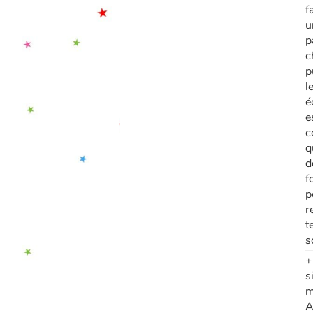
f
u
p
c
p
l
é
e
c
q
d
f
p
r
t
s
+
s
m
A