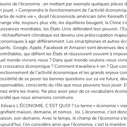
aisons de l’économie : en mettant par exemple quelques pièces 
n jouet. « Comprendre le fonctionnement de l’activité économiq
artie de notre vie », disait l’économiste américain John Kenne
hange vite, toujours plus vite, les équilibres bougent, la Chine s
uissances mondiales, les États-Unis défendent leur pouvoir, l’Eur
e réchauffement climatique est devenu une préoccupation majeure
conomiques à agir différemment. Les smartphones et autres écra
sprits. Google, Apple, Facebook et Amazon sont devenues des s
ontrôlables, qui défient les États et réussissent souvent à impos
uel monde vivrons-nous ? Dans quel monde voulons-nous vivre ?
e croissance économique ? Comment travaillera-t-on ? Que co
onctionnement de l’activité économique et les grands enjeux con
ossibilité de se poser les bonnes questions sur sa vie future, dev
esponsables, conscients du rôle que nous pouvons tous jouer. Et c
enez entre les mains. Ne plus avoir peur de ce vocabulaire économ
ociété que nous aimerions construire.
 Késaco L’ÉCONOMIE, C’EST QUOI ? Le terme « économie » vien
ignifiant maison, domaine, et nomos , loi. L’économie, c’est donc
aison, son domaine. Avec le temps, le champ de l’économie s’est
ujourd’hui, l’on considère ainsi que l’économie, c’est la manière