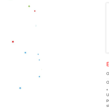
E
O
O
«
U
p
s