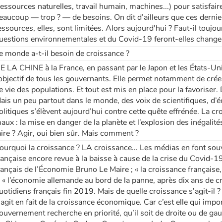
ressources naturelles, travail humain, machines...) pour satisfair
eaucoup — trop ? — de besoins. On dit d’ailleurs que ces derniers
essources, elles, sont limitées. Alors aujourd'hui ? Faut-il toujo
uestions environnementales et du Covid-19 feront-elles changer 
e monde a-t-il besoin de croissance ?
E LA CHINE à la France, en passant par le Japon et les États-Un
’objectif de tous les gouvernants. Elle permet notamment de cré
e vie des populations. Et tout est mis en place pour la favoriser
ais un peu partout dans le monde, des voix de scientifiques, 
olitiques s’élèvent aujourd’hui contre cette quête effrénée. La 
aux : la mise en danger de la planète et l’explosion des inégalité
aire ? Agir, oui bien sûr. Mais comment ?
ourquoi la croissance ? LA croissance... Les médias en font souv
rançaise encore revue à la baisse à cause de la crise du Covid-19 
rançais de l’Économie Bruno Le Maire ; « la croissance français
, « l’économie allemande au bord de la panne, après dix ans de cr
uotidiens français fin 2019. Mais de quelle croissance s’agit-il ? 
’agit en fait de la croissance économique. Car c’est elle qui impo
ouvernement recherche en priorité, qu’il soit de droite ou de gau