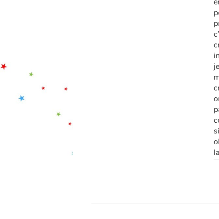
e
p
p
c
c
i
j
m
c
o
p
c
s
o
l