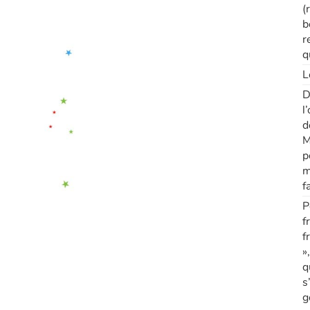
(
b
r
q
L
D
l
d
M
p
m
f
P
f
f
»
q
s
g