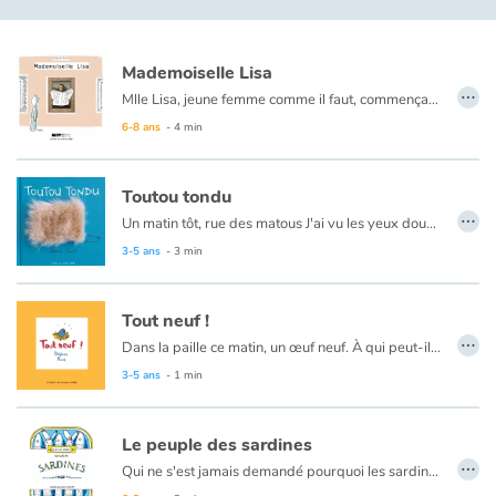
Fable, mythe, littérature et poésie
Princesses et princes, rois, reines et dragons
Mademoiselle Lisa
…
Mlle Lisa, jeune femme comme il faut, commençait à s’encroûter.
Ogres, monstres et sorcières
Ni une ni deux, elle partit pour Las Vegas.
6-8 ans
- 4 min
Héroïnes et héros
Toutou tondu
…
Un matin tôt, rue des matous J'ai vu les yeux doux d'un toutou. Un petit toutou tout tondu. Son air cabot et son poil dru, le toutou m'a tout de suite plu.
Écologie, nature, saisons
3-5 ans
- 3 min
Les animaux
Tout neuf !
…
Voyage, épopée, enquête, aventure
Dans la paille ce matin, un œuf neuf. À qui peut-il bien être ?
3-5 ans
- 1 min
Autour du monde
Le peuple des sardines
Apprentissage
…
Qui ne s'est jamais demandé pourquoi les sardines étaient si bien rangées dans leurs boîtes ?