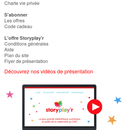
Charte vie privée
Catalogue anglais
S'abonner
Les offres
Code cadeau
Contraste +
L'offre Storyplay'r
Conditions générales
Aide
Aide
Plan du site
Flyer de présentation
Accueil
Découvrez nos vidéos de présentation
Famille
Écoles
Médiathèques
Vidéos & Tutoriaux