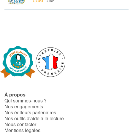
Art, espace, activité
6-8 ans
- 3 min
Documentaires
En famille
Quotidien et loisirs
À l'école
Fêtes et évènements
Amour et amitié
À propos
Qui sommes-nous ?
Sujets de société
Nos engagements
Nos éditeurs partenaires
Émotions et sentiments
Nos outils d'aide à la lecture
Nous contacter
Mentions légales
Formats et illustrations