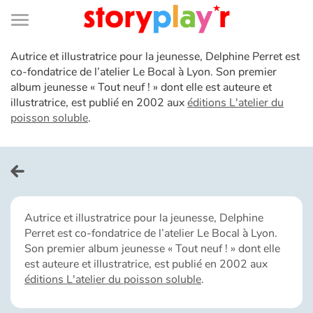
Connexion
Menu
Contenu
Recherche
Bibliothèque
Bas
de
page
Menu
Autrice et illustratrice pour la jeunesse, Delphine Perret est
➜
EN
co-fondatrice de l’atelier Le Bocal à Lyon. Son premier
album jeunesse « Tout neuf ! » dont elle est auteure et
Je me connecte
illustratrice, est publié en 2002 aux
éditions L'atelier du
poisson soluble
.
Tester gratuitement
Bibliothèque
Prix
Autrice et illustratrice pour la jeunesse, Delphine
Perret est co-fondatrice de l’atelier Le Bocal à Lyon.
Son premier album jeunesse « Tout neuf ! » dont elle
Accueil
est auteure et illustratrice, est publié en 2002 aux
éditions L'atelier du poisson soluble
.
Contes d'ici et d'ailleurs