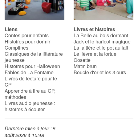
Apprendre les langues
Liens
Livres et histoires
Dyslexie, troubles de la lecture
Contes pour enfants
La Belle au bois dormant
Histoires pour dormir
Jack et le haricot magique
Nos listes de lecture
Comptines
La laitière et le pot au lait
Classiques de la littérature
Le lièvre et la tortue
jeunesse
Cosette
Les plus lus
Histoires pour Halloween
Matin brun
Fables de La Fontaine
Boucle d'or et les 3 ours
Coups de coeur
Livres de lecture pour le
CP
Apprendre à lire au CP,
méthodes
Livres audio jeunesse :
histoires à écouter
Dernière mise à jour : 5
août 2026 à 10:48