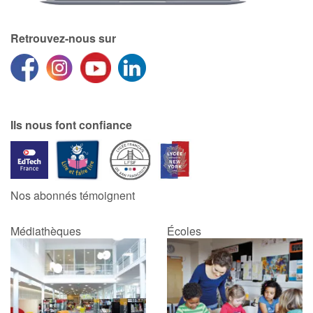
Retrouvez-nous sur
Blog
Actualités
Par thématique
Ils nous font confiance
Rencontres et témoignages
Contes d'ici et d'ailleurs
Nos abonnés témoignent
Autour de la lecture
Médiathèques
Écoles
Apprendre à lire
Livre audio
Activités et ateliers