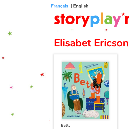
Connexion
Menu
Contenu
Recherche
Bibliothèque
Bas
Français
| English
de
page
Elisabet Ericson
Betty