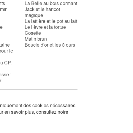
nts
La Belle au bois dormant
rmir
Jack et le haricot
magique
La laitière et le pot au lait
se
Le lièvre et la tortue
Cosette
Matin brun
taine
Boucle d'or et les 3 ours
pour le
au CP,
esse :
r
s uniquement des cookies nécessaires
ur en savoir plus, consultez notre