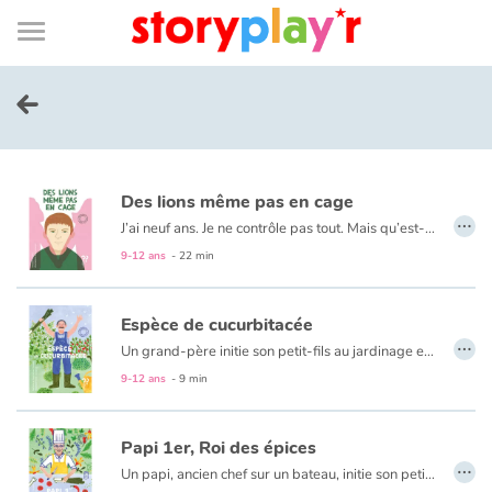
Connexion
Menu
Contenu
Recherche
Bibliothèque
Bas
de
page
Menu
➜
EN
Je me connecte
Des lions même pas en cage
Tester gratuitement
…
J’ai neuf ans. Je ne contrôle pas tout. Mais qu’est-ce que j’y peux moi, si maman est tombée amoureuse d’une fille qui s’appelle Christelle ? »
L’histoire d’un élève qui doit faire face aux autres élèves de sa classe du fait qu’il a 2 mamans.
9-12 ans
- 22 min
Bibliothèque
Espèce de cucurbitacée
Prix
…
Un grand-père initie son petit-fils au jardinage et le « traite de cucurbitacée » devant ses maladresses.
9-12 ans
- 9 min
Accueil
Papi 1er, Roi des épices
Contes d'ici et d'ailleurs
…
Un papi, ancien chef sur un bateau, initie son petit-fils à la cuisine.