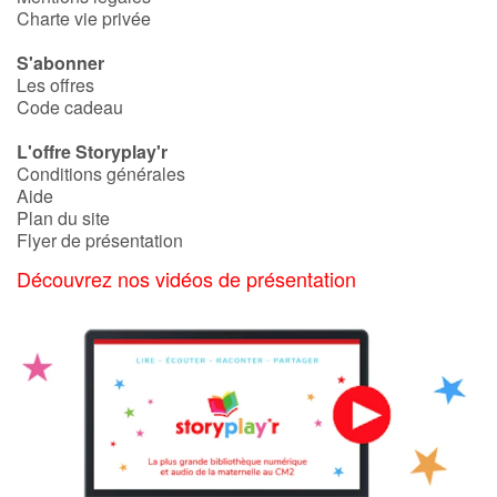
Art, espace, activité
Charte vie privée
Documentaires
S'abonner
Les offres
Code cadeau
En famille
L'offre Storyplay'r
Quotidien et loisirs
Conditions générales
Aide
Plan du site
À l'école
Flyer de présentation
Fêtes et évènements
Découvrez nos vidéos de présentation
Amour et amitié
Sujets de société
Émotions et sentiments
Formats et illustrations