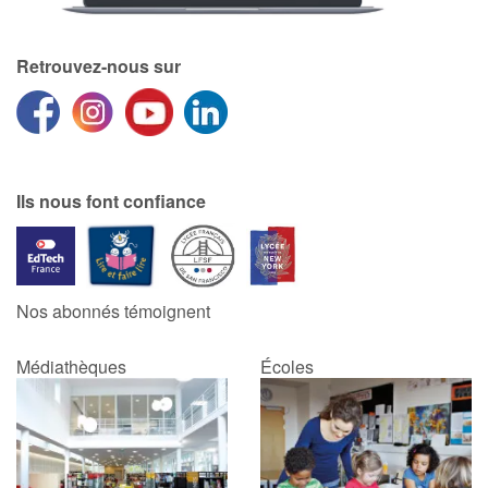
Catalogue anglais
Retrouvez-nous sur
Contraste +
Ils nous font confiance
Aide
Accueil
Famille
Nos abonnés témoignent
Écoles
Médiathèques
Écoles
Médiathèques
Vidéos & Tutoriaux