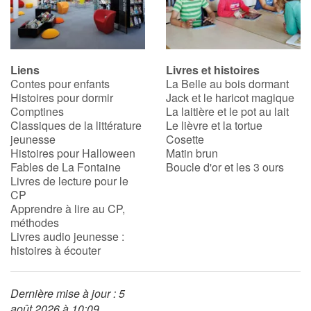
Blog
Liens
Livres et histoires
Actualités
Contes pour enfants
La Belle au bois dormant
Histoires pour dormir
Jack et le haricot magique
Par thématique
Comptines
La laitière et le pot au lait
Classiques de la littérature
Le lièvre et la tortue
jeunesse
Cosette
Rencontres et témoignages
Histoires pour Halloween
Matin brun
Fables de La Fontaine
Boucle d'or et les 3 ours
Contes d'ici et d'ailleurs
Livres de lecture pour le
CP
Apprendre à lire au CP,
Autour de la lecture
méthodes
Livres audio jeunesse :
Apprendre à lire
histoires à écouter
Livre audio
Dernière mise à jour : 5
août 2026 à 10:09
Activités et ateliers