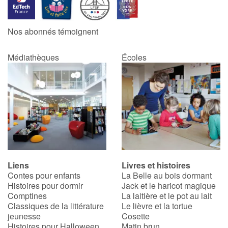
Apprendre les langues
Nos abonnés témoignent
Dyslexie, troubles de la lecture
Médiathèques
Écoles
Nos listes de lecture
Les plus lus
Coups de coeur
Liens
Livres et histoires
Contes pour enfants
La Belle au bois dormant
Histoires pour dormir
Jack et le haricot magique
Comptines
La laitière et le pot au lait
Classiques de la littérature
Le lièvre et la tortue
jeunesse
Cosette
Histoires pour Halloween
Matin brun