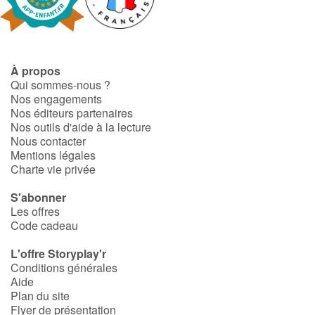
Catalogue anglais
À propos
Qui sommes-nous ?
Contraste +
Nos engagements
Nos éditeurs partenaires
Nos outils d'aide à la lecture
Aide
Nous contacter
Mentions légales
Accueil
Charte vie privée
S'abonner
Famille
Les offres
Code cadeau
Écoles
L'offre Storyplay'r
Médiathèques
Conditions générales
Aide
Plan du site
Vidéos & Tutoriaux
Flyer de présentation