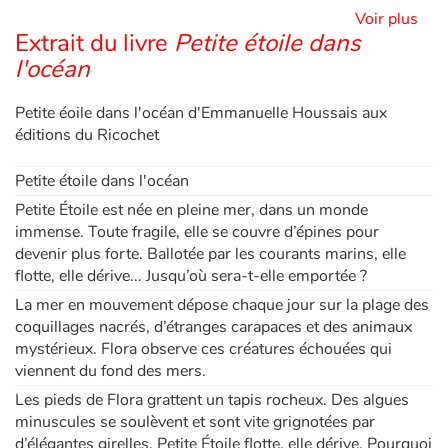
Voir plus
Extrait du livre
Petite étoile dans
Apprendre les langues
l'océan
Dyslexie, troubles de la lecture
Petite éoile dans l'océan d'Emmanuelle Houssais aux
éditions du Ricochet
Nos listes de lecture
Petite étoile dans l'océan
Les plus lus
Petite Étoile est née en pleine mer, dans un monde
immense. Toute fragile, elle se couvre d’épines pour
Coups de coeur
devenir plus forte. Ballotée par les courants marins, elle
flotte, elle dérive... Jusqu’où sera-t-elle emportée ?
La mer en mouvement dépose chaque jour sur la plage des
coquillages nacrés, d’étranges carapaces et des animaux
mystérieux. Flora observe ces créatures échouées qui
viennent du fond des mers.
Les pieds de Flora grattent un tapis rocheux. Des algues
minuscules se soulèvent et sont vite grignotées par
d’élégantes girelles. Petite Étoile flotte, elle dérive. Pourquoi