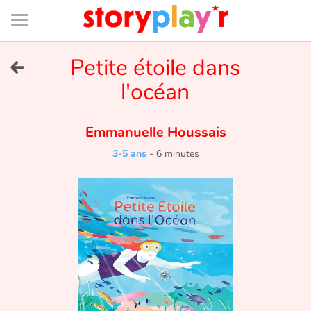
Connexion
Menu
Contenu
Recherche
Bibliothèque
Bas
de
page
Menu
➜
Petite étoile dans
EN
l'océan
Je me connecte
Emmanuelle Houssais
Tester gratuitement
3-5 ans
-
6 minutes
Bibliothèque
Prix
Accueil
Contes d'ici et d'ailleurs