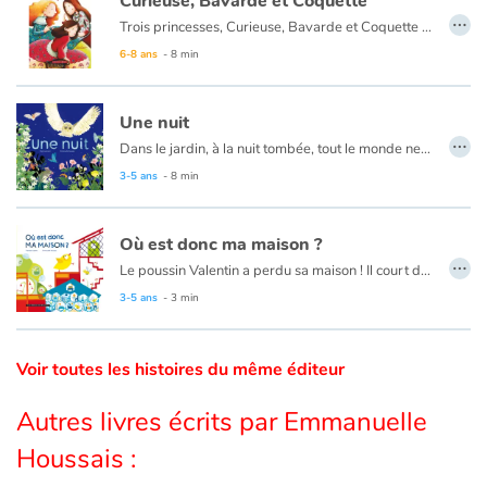
Curieuse, Bavarde et Coquette
…
Trois princesses, Curieuse, Bavarde et Coquette désespèrent leur père. Le roi aurait préféré des fils, capables de lui succéder ! Malgré cela, les trois princesses aiment profondément ce père bougon. Une profonde tendresse les unit. Un jour, la guerre éclate. Chaque princesse essaie de proposer des solutions mais leur père ne les écoute pas. Vaincu par son ennemi, le roi est fait prisonnier. L'occasion enfin pour nos trois soeurs de prouver leur véritable valeur et leurs qualités.
Catalogue anglais
6-8 ans
- 8 min
Une nuit
…
Contraste +
Dans le jardin, à la nuit tombée, tout le monde ne s'endort pas, loin de là ! Si on prête attention, on peut observer un drôle de chassé-croisé : les animaux de jour rejoignent leurs abris… place à la vie nocturne !
3-5 ans
- 8 min
Aide
Où est donc ma maison ?
Accueil
…
Le poussin Valentin a perdu sa maison ! Il court de-ci, de-là... Il interroge ses voisins...
3-5 ans
- 3 min
Famille
Écoles
Voir toutes les histoires du même éditeur
Médiathèques
Autres livres écrits par Emmanuelle
Houssais :
Vidéos & Tutoriaux