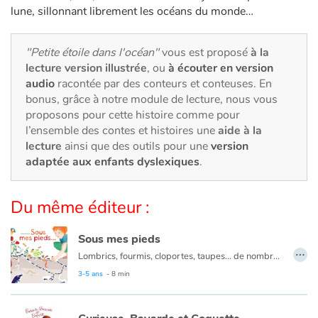
Art, espace, activité
lune, sillonnant librement les océans du monde…
Documentaires
"Petite étoile dans l'océan"
vous est proposé
à la
lecture version illustrée
, ou
à écouter en version
En famille
audio
racontée par des conteurs et conteuses. En
bonus, grâce à notre module de lecture, nous vous
Quotidien et loisirs
proposons pour cette histoire comme pour
l’ensemble des contes et histoires une
aide à la
À l'école
lecture
ainsi que des outils pour une
version
adaptée aux enfants dyslexiques
.
Fêtes et évènements
Du même éditeur :
Amour et amitié
Sous mes pieds
Sujets de société
…
Lombrics, fourmis, cloportes, taupes… de nombreuses petites bêtes vivent sous nos pieds. Quel est le rôle de chacune ? Comment participent-elles à l’enrichissement des sols ?
Un album original au format généreux avec des planches d’illustrations esthétiques et d’une grande précision !
3-5 ans
- 8 min
Émotions et sentiments
Formats et illustrations