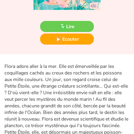
Fable, mythe, littérature et poésie
Princesses et princes, rois, reines et dragons
Lire
Ogres, monstres et sorcières
Ecouter
Héroïnes et héros
Écologie, nature, saisons
Flora adore aller à la mer. Elle est émerveillée par les
coquillages cachés au creux des rochers et les poissons
Les animaux
aux mille couleurs. Un jour, son regard croise celui de
Petite Étoile, une étrange créature scintillante... Qui est-elle
Voyage, épopée, enquête, aventure
? D'où vient-elle ? Une irrésistible envie naît en elle : elle
veut percer les mystères du monde marin ! Au fil des
Autour du monde
années, chacune grandit de son côté, bercée par la beauté
infinie de l'Océan. Bien des années plus tard, le destin les
réunit à nouveau. Flora est devenue scientifique et étudie le
Apprentissage
plancton, ce trésor mystérieux qui l'a toujours fascinée.
Petite Étoile, elle, est désormais un majestueux poisson-