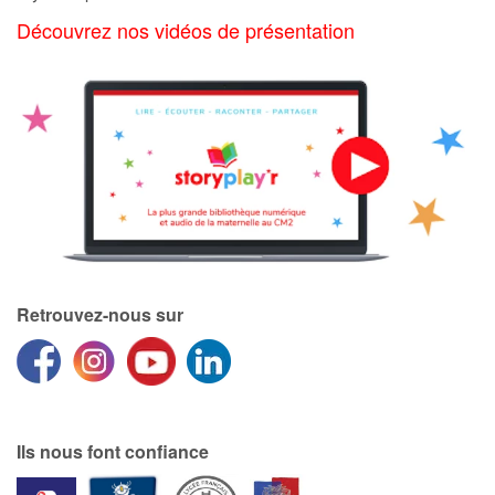
Art, espace, activité
Découvrez nos vidéos de présentation
Documentaires
En famille
Quotidien et loisirs
À l'école
Fêtes et évènements
Retrouvez-nous sur
Amour et amitié
Sujets de société
Émotions et sentiments
Ils nous font confiance
Formats et illustrations