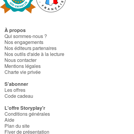
Fable, mythe, littérature et poésie
Princesses et princes, rois, reines et dragons
À propos
Ogres, monstres et sorcières
Qui sommes-nous ?
Nos engagements
Héroïnes et héros
Nos éditeurs partenaires
Nos outils d'aide à la lecture
Nous contacter
Écologie, nature, saisons
Mentions légales
Charte vie privée
Les animaux
S'abonner
Les offres
Voyage, épopée, enquête, aventure
Code cadeau
Autour du monde
L'offre Storyplay'r
Conditions générales
Aide
Apprentissage
Plan du site
Flyer de présentation