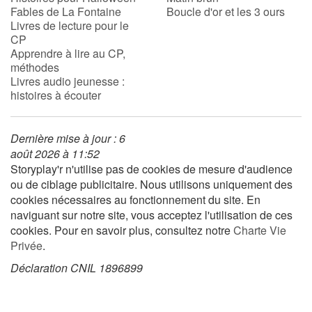
Fables de La Fontaine
Boucle d'or et les 3 ours
Livres de lecture pour le
CP
Blog
Apprendre à lire au CP,
méthodes
Actualités
Livres audio jeunesse :
histoires à écouter
Par thématique
Dernière mise à jour : 6
Rencontres et témoignages
août 2026 à 11:52
Storyplay'r n'utilise pas de cookies de mesure d'audience
Contes d'ici et d'ailleurs
ou de ciblage publicitaire. Nous utilisons uniquement des
cookies nécessaires au fonctionnement du site. En
Autour de la lecture
naviguant sur notre site, vous acceptez l'utilisation de ces
cookies. Pour en savoir plus, consultez notre
Charte Vie
Apprendre à lire
Privée
.
Déclaration CNIL 1896899
Livre audio
Activités et ateliers