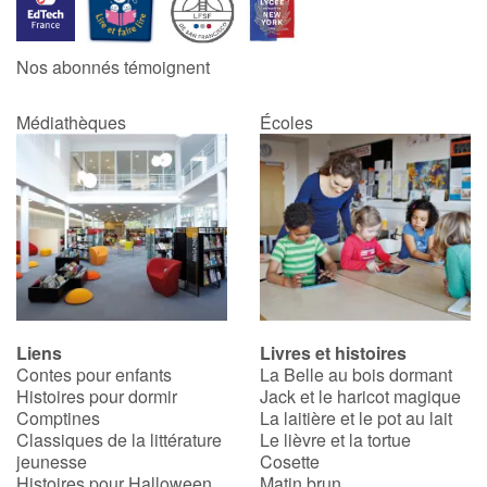
Catalogue anglais
Nos abonnés témoignent
Médiathèques
Écoles
Contraste +
Aide
Accueil
Famille
Liens
Livres et histoires
Écoles
Contes pour enfants
La Belle au bois dormant
Histoires pour dormir
Jack et le haricot magique
Médiathèques
Comptines
La laitière et le pot au lait
Classiques de la littérature
Le lièvre et la tortue
jeunesse
Cosette
Vidéos & Tutoriaux
Histoires pour Halloween
Matin brun