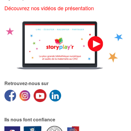
Découvrez nos vidéos de présentation
Catalogue anglais
Contraste +
Aide
Accueil
Famille
Retrouvez-nous sur
Écoles
Médiathèques
Ils nous font confiance
Vidéos & Tutoriaux