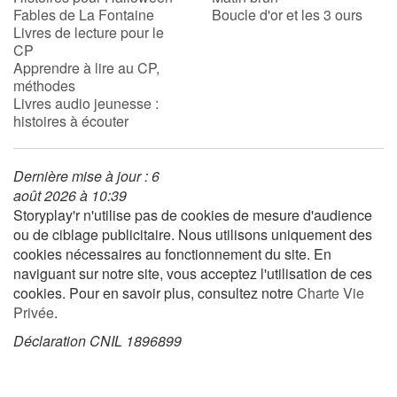
Fables de La Fontaine
Boucle d'or et les 3 ours
Livres de lecture pour le
Apprendre les langues
CP
Apprendre à lire au CP,
méthodes
Dyslexie, troubles de la lecture
Livres audio jeunesse :
histoires à écouter
Nos listes de lecture
Les plus lus
Dernière mise à jour : 6
août 2026 à 10:39
Storyplay'r n'utilise pas de cookies de mesure d'audience
Coups de coeur
ou de ciblage publicitaire. Nous utilisons uniquement des
cookies nécessaires au fonctionnement du site. En
naviguant sur notre site, vous acceptez l'utilisation de ces
cookies. Pour en savoir plus, consultez notre
Charte Vie
Privée
.
Déclaration CNIL 1896899