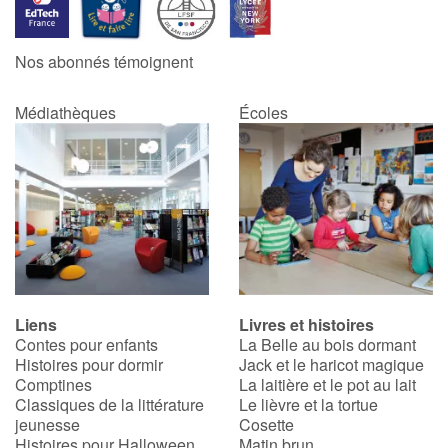
Blog
Nos abonnés témoignent
Actualités
Médiathèques
Écoles
Par thématique
Rencontres et témoignages
Contes d'ici et d'ailleurs
Autour de la lecture
Liens
Livres et histoires
Contes pour enfants
La Belle au bois dormant
Apprendre à lire
Histoires pour dormir
Jack et le haricot magique
Comptines
La laitière et le pot au lait
Livre audio
Classiques de la littérature
Le lièvre et la tortue
jeunesse
Cosette
Histoires pour Halloween
Matin brun
Activités et ateliers