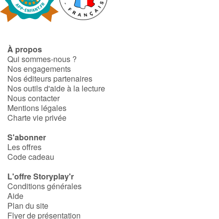
Art, espace, activité
Documentaires
À propos
En famille
Qui sommes-nous ?
Nos engagements
Quotidien et loisirs
Nos éditeurs partenaires
Nos outils d'aide à la lecture
À l'école
Nous contacter
Mentions légales
Charte vie privée
Fêtes et évènements
S'abonner
Amour et amitié
Les offres
Code cadeau
Sujets de société
L'offre Storyplay'r
Conditions générales
Émotions et sentiments
Aide
Plan du site
Flyer de présentation
Formats et illustrations