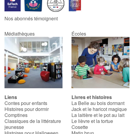
Catalogue anglais
Nos abonnés témoignent
Médiathèques
Écoles
Contraste +
Aide
Accueil
Famille
Liens
Livres et histoires
Écoles
Contes pour enfants
La Belle au bois dormant
Histoires pour dormir
Jack et le haricot magique
Médiathèques
Comptines
La laitière et le pot au lait
Classiques de la littérature
Le lièvre et la tortue
jeunesse
Cosette
Vidéos & Tutoriaux
Histoires pour Halloween
Matin brun