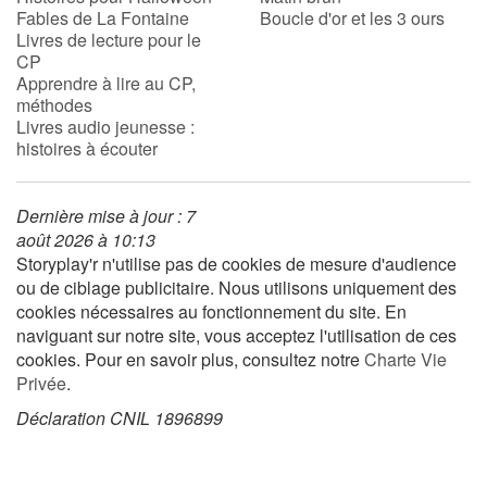
Fables de La Fontaine
Boucle d'or et les 3 ours
Livres de lecture pour le
CP
Blog
Apprendre à lire au CP,
méthodes
Actualités
Livres audio jeunesse :
histoires à écouter
Par thématique
Dernière mise à jour : 7
Rencontres et témoignages
août 2026 à 10:13
Storyplay'r n'utilise pas de cookies de mesure d'audience
Contes d'ici et d'ailleurs
ou de ciblage publicitaire. Nous utilisons uniquement des
cookies nécessaires au fonctionnement du site. En
Autour de la lecture
naviguant sur notre site, vous acceptez l'utilisation de ces
cookies. Pour en savoir plus, consultez notre
Charte Vie
Apprendre à lire
Privée
.
Déclaration CNIL 1896899
Livre audio
Activités et ateliers