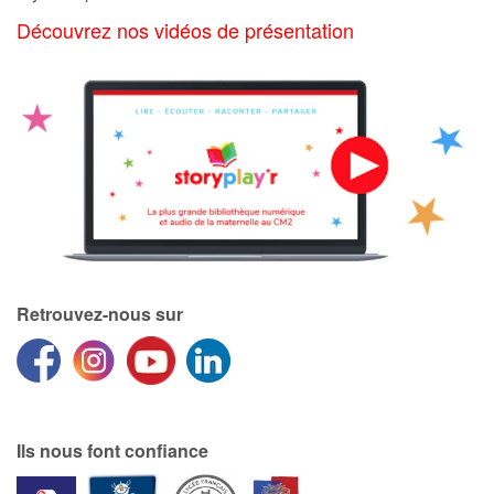
Art, espace, activité
Découvrez nos vidéos de présentation
Documentaires
En famille
Quotidien et loisirs
À l'école
Fêtes et évènements
Retrouvez-nous sur
Amour et amitié
Sujets de société
Émotions et sentiments
Ils nous font confiance
Formats et illustrations