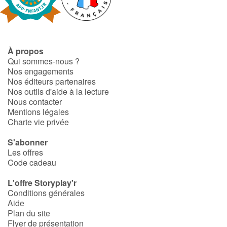
Fable, mythe, littérature et poésie
Princesses et princes, rois, reines et dragons
À propos
Ogres, monstres et sorcières
Qui sommes-nous ?
Nos engagements
Héroïnes et héros
Nos éditeurs partenaires
Nos outils d'aide à la lecture
Nous contacter
Écologie, nature, saisons
Mentions légales
Charte vie privée
Les animaux
S'abonner
Les offres
Voyage, épopée, enquête, aventure
Code cadeau
Autour du monde
L'offre Storyplay'r
Conditions générales
Aide
Apprentissage
Plan du site
Flyer de présentation