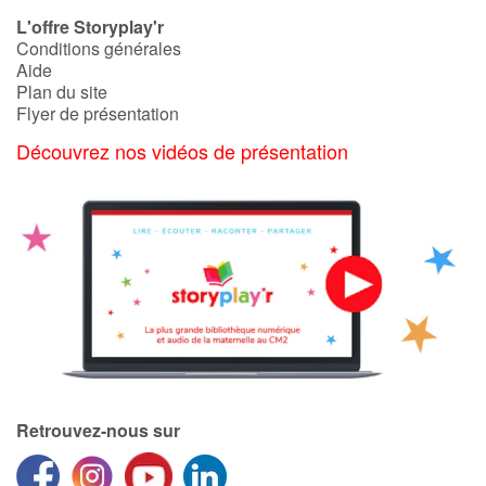
Art, espace, activité
L'offre Storyplay'r
Conditions générales
Documentaires
Aide
Plan du site
En famille
Flyer de présentation
Découvrez nos vidéos de présentation
Quotidien et loisirs
À l'école
Fêtes et évènements
Amour et amitié
Sujets de société
Émotions et sentiments
Retrouvez-nous sur
Formats et illustrations