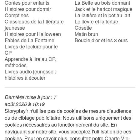
Contes pour enfants
La Belle au bois dormant
Histoires pour dormir
Jack et le haricot magique
Comptines
La laitière et le pot au lait
Blog
Classiques de la littérature
Le lièvre et la tortue
jeunesse
Cosette
Actualités
Histoires pour Halloween
Matin brun
Fables de La Fontaine
Boucle d'or et les 3 ours
Livres de lecture pour le
Par thématique
CP
Apprendre à lire au CP,
Rencontres et témoignages
méthodes
Livres audio jeunesse :
histoires à écouter
Contes d'ici et d'ailleurs
Autour de la lecture
Dernière mise à jour : 7
août 2026 à 10:19
Apprendre à lire
Storyplay'r n'utilise pas de cookies de mesure d'audience
ou de ciblage publicitaire. Nous utilisons uniquement des
cookies nécessaires au fonctionnement du site. En
Livre audio
naviguant sur notre site, vous acceptez l'utilisation de ces
cookies. Pour en savoir plus, consultez notre
Charte Vie
Activités et ateliers