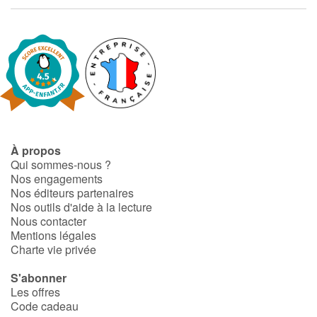
Fable, mythe, littérature et poésie
Princesses et princes, rois, reines et dragons
Ogres, monstres et sorcières
Héroïnes et héros
Écologie, nature, saisons
À propos
Qui sommes-nous ?
Nos engagements
Les animaux
Nos éditeurs partenaires
Nos outils d'aide à la lecture
Voyage, épopée, enquête, aventure
Nous contacter
Mentions légales
Charte vie privée
Autour du monde
S'abonner
Apprentissage
Les offres
Code cadeau