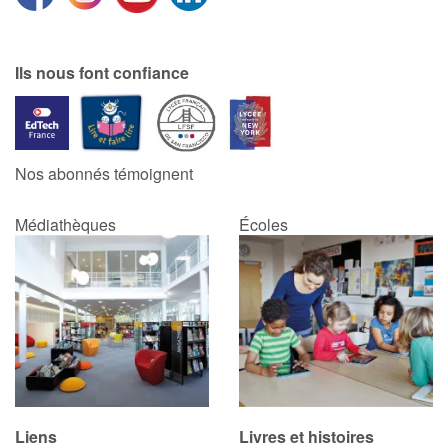
Catalogue anglais
Ils nous font confiance
Contraste +
Nos abonnés témoignent
Aide
Médiathèques
Écoles
Accueil
Famille
Écoles
Médiathèques
Vidéos & Tutoriaux
Liens
Livres et histoires