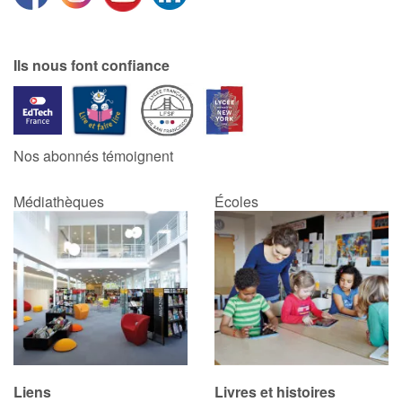
Catalogue anglais
Ils nous font confiance
Contraste +
Nos abonnés témoignent
Aide
Médiathèques
Écoles
Accueil
Famille
Écoles
Médiathèques
Vidéos & Tutoriaux
Liens
Livres et histoires