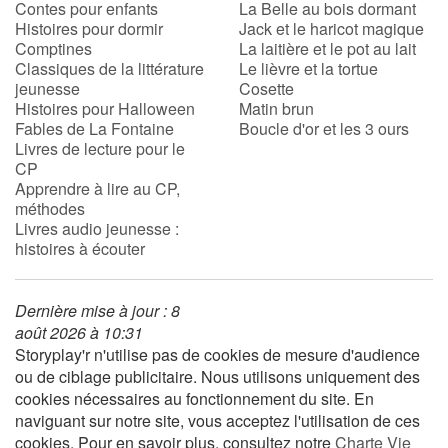
Contes pour enfants
La Belle au bois dormant
Histoires pour dormir
Jack et le haricot magique
Comptines
La laitière et le pot au lait
Blog
Classiques de la littérature
Le lièvre et la tortue
jeunesse
Cosette
Actualités
Histoires pour Halloween
Matin brun
Fables de La Fontaine
Boucle d'or et les 3 ours
Livres de lecture pour le
Par thématique
CP
Apprendre à lire au CP,
Rencontres et témoignages
méthodes
Livres audio jeunesse :
histoires à écouter
Contes d'ici et d'ailleurs
Autour de la lecture
Dernière mise à jour : 8
août 2026 à 10:31
Apprendre à lire
Storyplay'r n'utilise pas de cookies de mesure d'audience
ou de ciblage publicitaire. Nous utilisons uniquement des
cookies nécessaires au fonctionnement du site. En
Livre audio
naviguant sur notre site, vous acceptez l'utilisation de ces
cookies. Pour en savoir plus, consultez notre
Charte Vie
Activités et ateliers