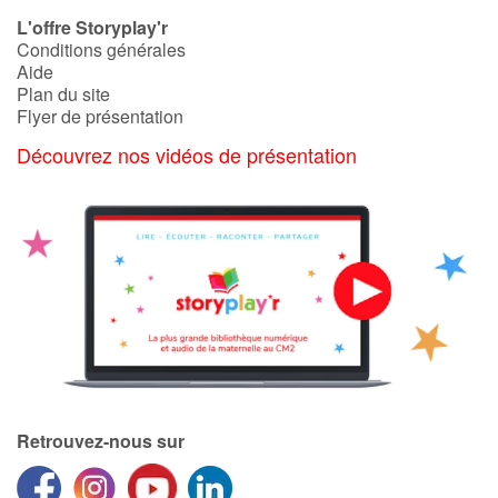
Art, espace, activité
L'offre Storyplay'r
Conditions générales
Documentaires
Aide
Plan du site
En famille
Flyer de présentation
Découvrez nos vidéos de présentation
Quotidien et loisirs
À l'école
Fêtes et évènements
Amour et amitié
Sujets de société
Émotions et sentiments
Retrouvez-nous sur
Formats et illustrations