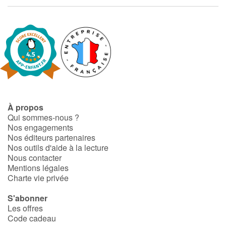
Fable, mythe, littérature et poésie
Princesses et princes, rois, reines et dragons
Ogres, monstres et sorcières
Héroïnes et héros
Écologie, nature, saisons
À propos
Qui sommes-nous ?
Nos engagements
Les animaux
Nos éditeurs partenaires
Nos outils d'aide à la lecture
Voyage, épopée, enquête, aventure
Nous contacter
Mentions légales
Charte vie privée
Autour du monde
S'abonner
Apprentissage
Les offres
Code cadeau