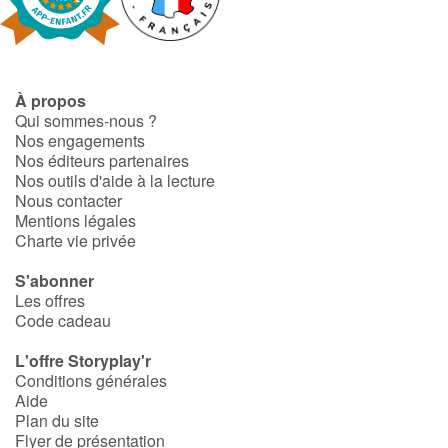
Fable, mythe, littérature et poésie
Princesses et princes, rois, reines et dragons
À propos
Ogres, monstres et sorcières
Qui sommes-nous ?
Nos engagements
Héroïnes et héros
Nos éditeurs partenaires
Nos outils d'aide à la lecture
Nous contacter
Écologie, nature, saisons
Mentions légales
Charte vie privée
Les animaux
S'abonner
Les offres
Voyage, épopée, enquête, aventure
Code cadeau
Autour du monde
L'offre Storyplay'r
Conditions générales
Aide
Apprentissage
Plan du site
Flyer de présentation