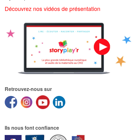
Art, espace, activité
Découvrez nos vidéos de présentation
Documentaires
En famille
Quotidien et loisirs
À l'école
Fêtes et évènements
Retrouvez-nous sur
Amour et amitié
Sujets de société
Émotions et sentiments
Ils nous font confiance
Formats et illustrations