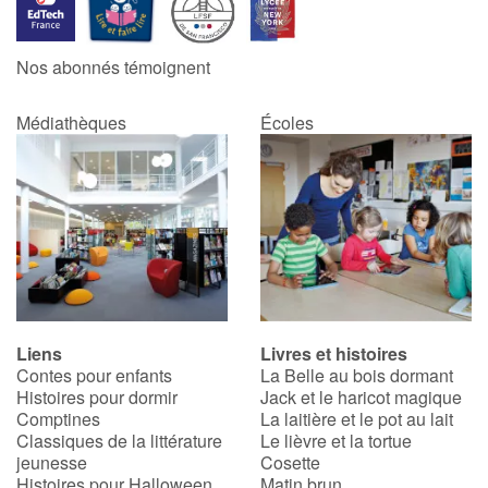
Catalogue anglais
Nos abonnés témoignent
Médiathèques
Écoles
Contraste +
Aide
Accueil
Famille
Liens
Livres et histoires
Écoles
Contes pour enfants
La Belle au bois dormant
Histoires pour dormir
Jack et le haricot magique
Médiathèques
Comptines
La laitière et le pot au lait
Classiques de la littérature
Le lièvre et la tortue
jeunesse
Cosette
Vidéos & Tutoriaux
Histoires pour Halloween
Matin brun