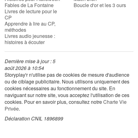
Fables de La Fontaine
Boucle d'or et les 3 ours
Livres de lecture pour le
CP
Blog
Apprendre à lire au CP,
méthodes
Actualités
Livres audio jeunesse :
histoires à écouter
Par thématique
Dernière mise à jour : 5
Rencontres et témoignages
août 2026 à 10:54
Storyplay'r n'utilise pas de cookies de mesure d'audience
Contes d'ici et d'ailleurs
ou de ciblage publicitaire. Nous utilisons uniquement des
cookies nécessaires au fonctionnement du site. En
Autour de la lecture
naviguant sur notre site, vous acceptez l'utilisation de ces
cookies. Pour en savoir plus, consultez notre
Charte Vie
Apprendre à lire
Privée
.
Déclaration CNIL 1896899
Livre audio
Activités et ateliers