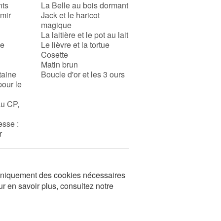
nts
La Belle au bois dormant
rmir
Jack et le haricot
magique
La laitière et le pot au lait
se
Le lièvre et la tortue
Cosette
Matin brun
taine
Boucle d'or et les 3 ours
pour le
au CP,
esse :
r
s uniquement des cookies nécessaires
ur en savoir plus, consultez notre