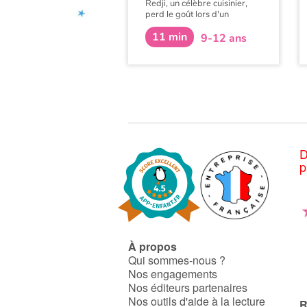
Redji, un célèbre cuisinier,
perd le goût lors d'un
accident survenu au cours
11 min
d'une de ses émissions
9-12 ans
télévisées. Perdre le goût
pour un cuisinier est une
catastrophe. Comment toute
sa famille de cuisiniers s'y
prendra-t-elle pour redonner
le goût à Redji ?
D
p
À propos
Qui sommes-nous ?
Nos engagements
Nos éditeurs partenaires
Nos outils d'aide à la lecture
R