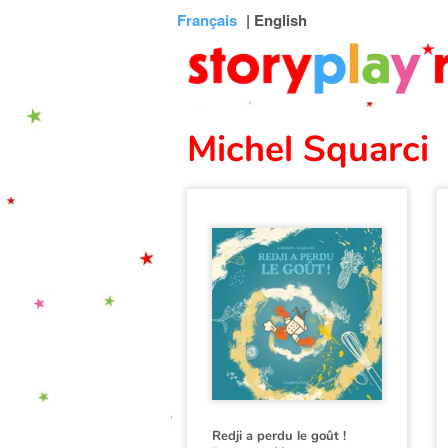
Connexion
Menu
Contenu
Recherche
Bibliothèque
Bas
Français
| English
de
page
Michel Squarci
Redji a perdu le goût !