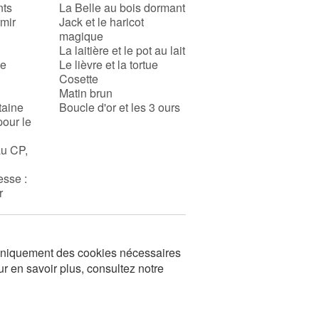
nts
La Belle au bois dormant
rmir
Jack et le haricot
magique
La laitière et le pot au lait
se
Le lièvre et la tortue
Cosette
Matin brun
taine
Boucle d'or et les 3 ours
pour le
au CP,
esse :
r
s uniquement des cookies nécessaires
ur en savoir plus, consultez notre