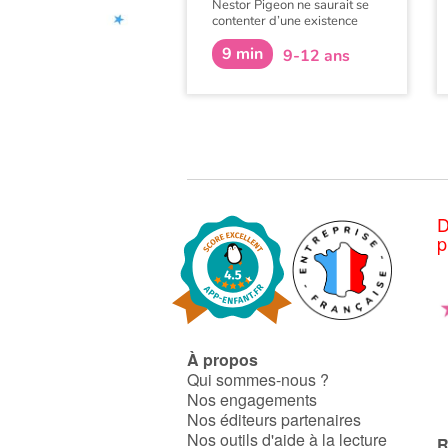
Nestor Pigeon ne saurait se
contenter d’une existence
ennuyeuse à l’abri d’un vieux
9 min
pigeonnier. Il rêve
9-12 ans
d’aventures, de grands
espaces et de cités
grouillantes.
D
p
À propos
Qui sommes-nous ?
Nos engagements
Nos éditeurs partenaires
Nos outils d'aide à la lecture
R