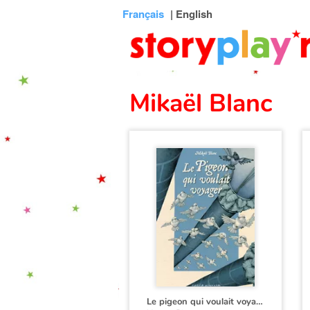
Connexion
Menu
Contenu
Recherche
Bibliothèque
Bas
Français
| English
de
page
Mikaël Blanc
Le pigeon qui voulait voyager