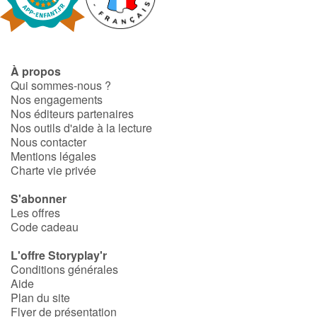
Fable, mythe, littérature et poésie
Princesses et princes, rois, reines et dragons
À propos
Ogres, monstres et sorcières
Qui sommes-nous ?
Nos engagements
Héroïnes et héros
Nos éditeurs partenaires
Nos outils d'aide à la lecture
Nous contacter
Écologie, nature, saisons
Mentions légales
Charte vie privée
Les animaux
S'abonner
Les offres
Voyage, épopée, enquête, aventure
Code cadeau
Autour du monde
L'offre Storyplay'r
Conditions générales
Aide
Apprentissage
Plan du site
Flyer de présentation