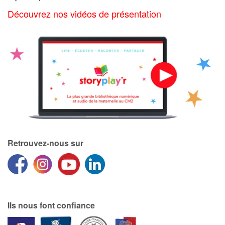
Art, espace, activité
Découvrez nos vidéos de présentation
Documentaires
En famille
Quotidien et loisirs
À l'école
Fêtes et évènements
Retrouvez-nous sur
Amour et amitié
Sujets de société
Émotions et sentiments
Ils nous font confiance
Formats et illustrations