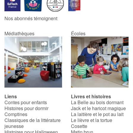
Catalogue anglais
Nos abonnés témoignent
Médiathèques
Écoles
Contraste +
Aide
Accueil
Famille
Liens
Livres et histoires
Écoles
Contes pour enfants
La Belle au bois dormant
Histoires pour dormir
Jack et le haricot magique
Médiathèques
Comptines
La laitière et le pot au lait
Classiques de la littérature
Le lièvre et la tortue
jeunesse
Cosette
Vidéos & Tutoriaux
Histoires pour Halloween
Matin brun