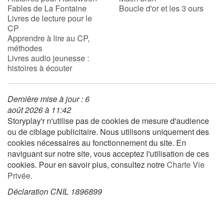
Fables de La Fontaine
Boucle d'or et les 3 ours
Livres de lecture pour le
CP
Blog
Apprendre à lire au CP,
méthodes
Actualités
Livres audio jeunesse :
histoires à écouter
Par thématique
Dernière mise à jour : 6
Rencontres et témoignages
août 2026 à 11:42
Storyplay'r n'utilise pas de cookies de mesure d'audience
Contes d'ici et d'ailleurs
ou de ciblage publicitaire. Nous utilisons uniquement des
cookies nécessaires au fonctionnement du site. En
Autour de la lecture
naviguant sur notre site, vous acceptez l'utilisation de ces
cookies. Pour en savoir plus, consultez notre
Charte Vie
Apprendre à lire
Privée
.
Déclaration CNIL 1896899
Livre audio
Activités et ateliers