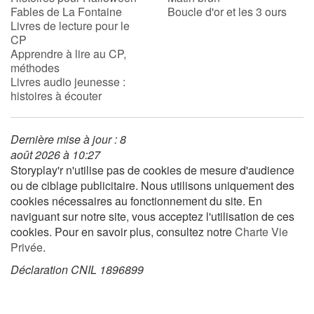
Fables de La Fontaine
Boucle d'or et les 3 ours
Livres de lecture pour le
Apprendre les langues
CP
Apprendre à lire au CP,
méthodes
Dyslexie, troubles de la lecture
Livres audio jeunesse :
histoires à écouter
Nos listes de lecture
Les plus lus
Dernière mise à jour : 8
août 2026 à 10:27
Storyplay'r n'utilise pas de cookies de mesure d'audience
Coups de coeur
ou de ciblage publicitaire. Nous utilisons uniquement des
cookies nécessaires au fonctionnement du site. En
naviguant sur notre site, vous acceptez l'utilisation de ces
cookies. Pour en savoir plus, consultez notre
Charte Vie
Privée
.
Déclaration CNIL 1896899