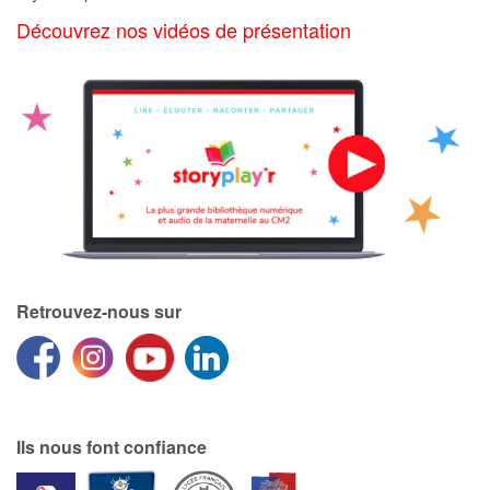
Découvrez nos vidéos de présentation
Catalogue anglais
Contraste +
Aide
Accueil
Famille
Retrouvez-nous sur
Écoles
Médiathèques
Ils nous font confiance
Vidéos & Tutoriaux