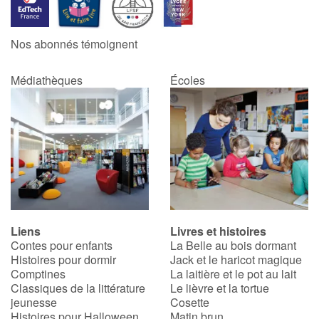
Blog
Nos abonnés témoignent
Actualités
Médiathèques
Écoles
Par thématique
Rencontres et témoignages
Contes d'ici et d'ailleurs
Autour de la lecture
Liens
Livres et histoires
Contes pour enfants
La Belle au bois dormant
Apprendre à lire
Histoires pour dormir
Jack et le haricot magique
Comptines
La laitière et le pot au lait
Livre audio
Classiques de la littérature
Le lièvre et la tortue
jeunesse
Cosette
Histoires pour Halloween
Matin brun
Activités et ateliers