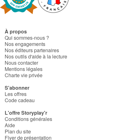
Art, espace, activité
Documentaires
À propos
En famille
Qui sommes-nous ?
Nos engagements
Quotidien et loisirs
Nos éditeurs partenaires
Nos outils d'aide à la lecture
À l'école
Nous contacter
Mentions légales
Charte vie privée
Fêtes et évènements
S'abonner
Amour et amitié
Les offres
Code cadeau
Sujets de société
L'offre Storyplay'r
Conditions générales
Émotions et sentiments
Aide
Plan du site
Flyer de présentation
Formats et illustrations