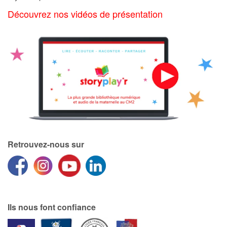
Art, espace, activité
Découvrez nos vidéos de présentation
Documentaires
En famille
Quotidien et loisirs
À l'école
Fêtes et évènements
Retrouvez-nous sur
Amour et amitié
Sujets de société
Émotions et sentiments
Ils nous font confiance
Formats et illustrations