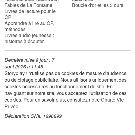
Fables de La Fontaine
Boucle d'or et les 3 ours
Livres de lecture pour le
CP
Blog
Apprendre à lire au CP,
méthodes
Actualités
Livres audio jeunesse :
histoires à écouter
Par thématique
Dernière mise à jour : 7
Rencontres et témoignages
août 2026 à 11:45
Storyplay'r n'utilise pas de cookies de mesure d'audience
Contes d'ici et d'ailleurs
ou de ciblage publicitaire. Nous utilisons uniquement des
cookies nécessaires au fonctionnement du site. En
Autour de la lecture
naviguant sur notre site, vous acceptez l'utilisation de ces
cookies. Pour en savoir plus, consultez notre
Charte Vie
Apprendre à lire
Privée
.
Déclaration CNIL 1896899
Livre audio
Activités et ateliers