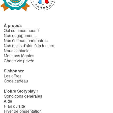
Fable, mythe, littérature et poésie
Princesses et princes, rois, reines et dragons
À propos
Ogres, monstres et sorcières
Qui sommes-nous ?
Nos engagements
Héroïnes et héros
Nos éditeurs partenaires
Nos outils d'aide à la lecture
Nous contacter
Écologie, nature, saisons
Mentions légales
Charte vie privée
Les animaux
S'abonner
Les offres
Voyage, épopée, enquête, aventure
Code cadeau
Autour du monde
L'offre Storyplay'r
Conditions générales
Aide
Apprentissage
Plan du site
Flyer de présentation