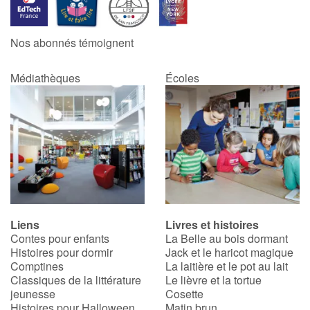
Catalogue anglais
Nos abonnés témoignent
Médiathèques
Écoles
Contraste +
Aide
Accueil
Famille
Liens
Livres et histoires
Écoles
Contes pour enfants
La Belle au bois dormant
Histoires pour dormir
Jack et le haricot magique
Médiathèques
Comptines
La laitière et le pot au lait
Classiques de la littérature
Le lièvre et la tortue
jeunesse
Cosette
Vidéos & Tutoriaux
Histoires pour Halloween
Matin brun