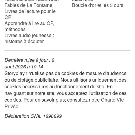
Fables de La Fontaine
Boucle d'or et les 3 ours
Livres de lecture pour le
CP
Blog
Apprendre à lire au CP,
méthodes
Actualités
Livres audio jeunesse :
histoires à écouter
Par thématique
Dernière mise à jour : 8
Rencontres et témoignages
août 2026 à 10:14
Storyplay'r n'utilise pas de cookies de mesure d'audience
Contes d'ici et d'ailleurs
ou de ciblage publicitaire. Nous utilisons uniquement des
cookies nécessaires au fonctionnement du site. En
Autour de la lecture
naviguant sur notre site, vous acceptez l'utilisation de ces
cookies. Pour en savoir plus, consultez notre
Charte Vie
Apprendre à lire
Privée
.
Déclaration CNIL 1896899
Livre audio
Activités et ateliers