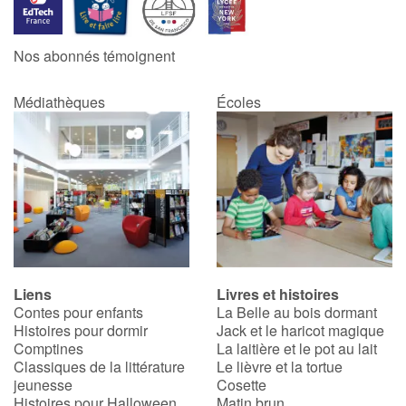
Catalogue anglais
Nos abonnés témoignent
Médiathèques
Écoles
Contraste +
Aide
Accueil
Famille
Liens
Livres et histoires
Écoles
Contes pour enfants
La Belle au bois dormant
Histoires pour dormir
Jack et le haricot magique
Médiathèques
Comptines
La laitière et le pot au lait
Classiques de la littérature
Le lièvre et la tortue
jeunesse
Cosette
Vidéos & Tutoriaux
Histoires pour Halloween
Matin brun