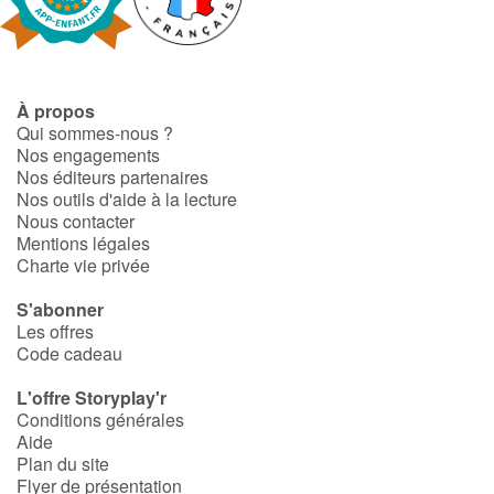
Fable, mythe, littérature et poésie
Princesses et princes, rois, reines et dragons
À propos
Ogres, monstres et sorcières
Qui sommes-nous ?
Nos engagements
Héroïnes et héros
Nos éditeurs partenaires
Nos outils d'aide à la lecture
Nous contacter
Écologie, nature, saisons
Mentions légales
Charte vie privée
Les animaux
S'abonner
Les offres
Voyage, épopée, enquête, aventure
Code cadeau
Autour du monde
L'offre Storyplay'r
Conditions générales
Aide
Apprentissage
Plan du site
Flyer de présentation