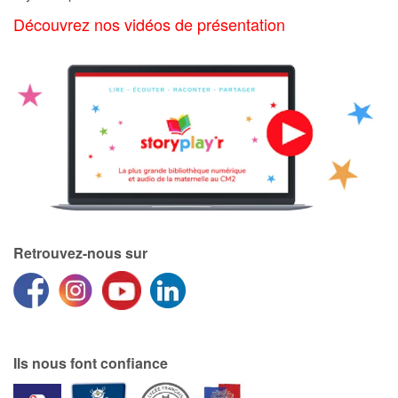
Art, espace, activité
Découvrez nos vidéos de présentation
Documentaires
En famille
Quotidien et loisirs
À l'école
Fêtes et évènements
Retrouvez-nous sur
Amour et amitié
Sujets de société
Émotions et sentiments
Ils nous font confiance
Formats et illustrations