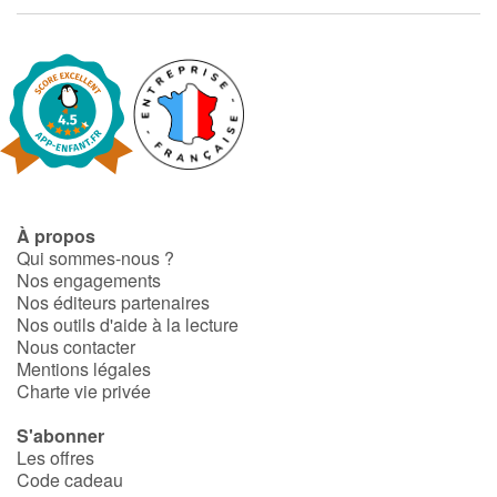
Fable, mythe, littérature et poésie
Princesses et princes, rois, reines et dragons
Ogres, monstres et sorcières
Héroïnes et héros
Écologie, nature, saisons
À propos
Qui sommes-nous ?
Nos engagements
Les animaux
Nos éditeurs partenaires
Nos outils d'aide à la lecture
Voyage, épopée, enquête, aventure
Nous contacter
Mentions légales
Charte vie privée
Autour du monde
S'abonner
Apprentissage
Les offres
Code cadeau