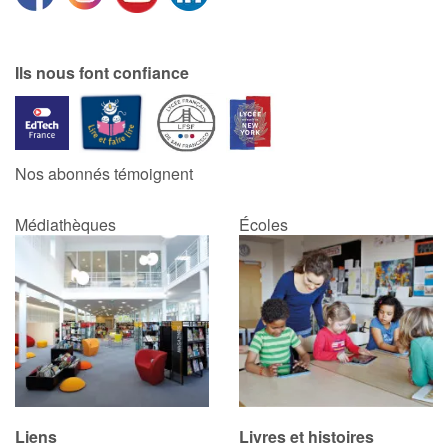
Catalogue anglais
Ils nous font confiance
Contraste +
Nos abonnés témoignent
Aide
Médiathèques
Écoles
Accueil
Famille
Écoles
Médiathèques
Vidéos & Tutoriaux
Liens
Livres et histoires