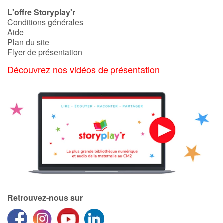
Art, espace, activité
L'offre Storyplay'r
Conditions générales
Documentaires
Aide
Plan du site
En famille
Flyer de présentation
Découvrez nos vidéos de présentation
Quotidien et loisirs
À l'école
Fêtes et évènements
Amour et amitié
Sujets de société
Émotions et sentiments
Retrouvez-nous sur
Formats et illustrations