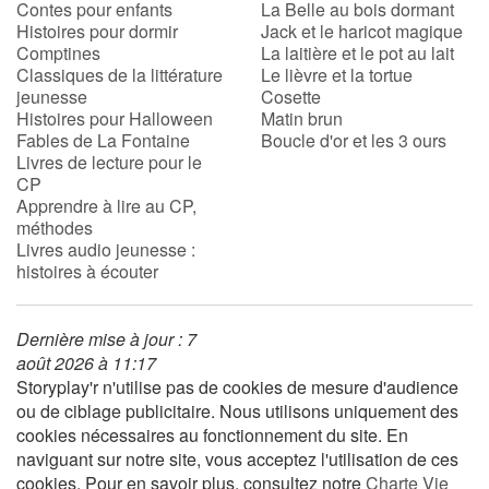
Contes pour enfants
La Belle au bois dormant
Histoires pour dormir
Jack et le haricot magique
Comptines
La laitière et le pot au lait
Blog
Classiques de la littérature
Le lièvre et la tortue
jeunesse
Cosette
Actualités
Histoires pour Halloween
Matin brun
Fables de La Fontaine
Boucle d'or et les 3 ours
Livres de lecture pour le
Par thématique
CP
Apprendre à lire au CP,
Rencontres et témoignages
méthodes
Livres audio jeunesse :
histoires à écouter
Contes d'ici et d'ailleurs
Autour de la lecture
Dernière mise à jour : 7
août 2026 à 11:17
Apprendre à lire
Storyplay'r n'utilise pas de cookies de mesure d'audience
ou de ciblage publicitaire. Nous utilisons uniquement des
cookies nécessaires au fonctionnement du site. En
Livre audio
naviguant sur notre site, vous acceptez l'utilisation de ces
cookies. Pour en savoir plus, consultez notre
Charte Vie
Activités et ateliers