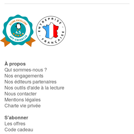
Fable, mythe, littérature et poésie
Princesses et princes, rois, reines et dragons
Ogres, monstres et sorcières
Héroïnes et héros
Écologie, nature, saisons
À propos
Qui sommes-nous ?
Nos engagements
Les animaux
Nos éditeurs partenaires
Nos outils d'aide à la lecture
Voyage, épopée, enquête, aventure
Nous contacter
Mentions légales
Charte vie privée
Autour du monde
S'abonner
Apprentissage
Les offres
Code cadeau