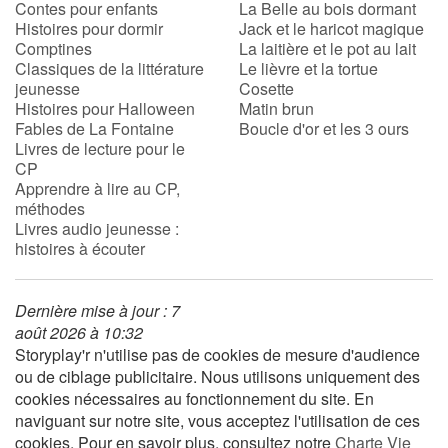
Contes pour enfants
La Belle au bois dormant
Histoires pour dormir
Jack et le haricot magique
Comptines
La laitière et le pot au lait
Blog
Classiques de la littérature
Le lièvre et la tortue
jeunesse
Cosette
Actualités
Histoires pour Halloween
Matin brun
Fables de La Fontaine
Boucle d'or et les 3 ours
Livres de lecture pour le
Par thématique
CP
Apprendre à lire au CP,
Rencontres et témoignages
méthodes
Livres audio jeunesse :
histoires à écouter
Contes d'ici et d'ailleurs
Autour de la lecture
Dernière mise à jour : 7
août 2026 à 10:32
Apprendre à lire
Storyplay'r n'utilise pas de cookies de mesure d'audience
ou de ciblage publicitaire. Nous utilisons uniquement des
cookies nécessaires au fonctionnement du site. En
Livre audio
naviguant sur notre site, vous acceptez l'utilisation de ces
cookies. Pour en savoir plus, consultez notre
Charte Vie
Activités et ateliers