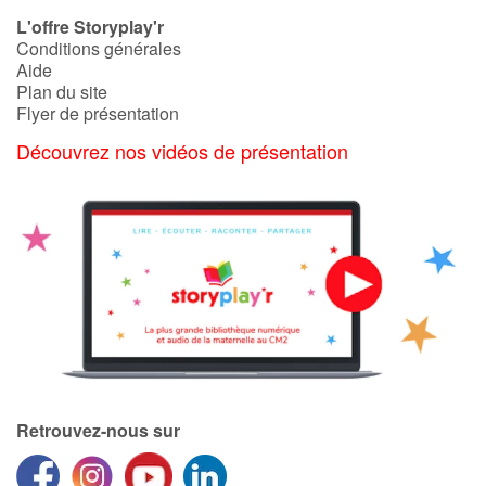
Art, espace, activité
L'offre Storyplay'r
Conditions générales
Documentaires
Aide
Plan du site
En famille
Flyer de présentation
Découvrez nos vidéos de présentation
Quotidien et loisirs
À l'école
Fêtes et évènements
Amour et amitié
Sujets de société
Émotions et sentiments
Retrouvez-nous sur
Formats et illustrations