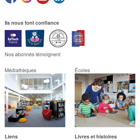
Catalogue anglais
Ils nous font confiance
Contraste +
Nos abonnés témoignent
Aide
Médiathèques
Écoles
Accueil
Famille
Écoles
Médiathèques
Vidéos & Tutoriaux
Liens
Livres et histoires