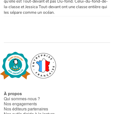
qu’elle est Tout-devant et pas Du-fond. Celui-du-fond-de-
la-classe et Jessica Tout-devant ont une classe entière qui
Apprendre les langues
les sépare comme un océan.
Dyslexie, troubles de la lecture
Nos listes de lecture
Les plus lus
Coups de coeur
À propos
Qui sommes-nous ?
Nos engagements
Nos éditeurs partenaires
Nos outils d'aide à la lecture