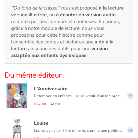
Art, espace, activité
"Du fond de la classe"
vous est proposé
à la lecture
version illustrée
, ou
à écouter en version audio
Documentaires
racontée par des conteurs et conteuses. En bonus,
grâce à notre module de lecture, nous vous
En famille
proposons pour cette histoire comme pour
l’ensemble des contes et histoires une
aide à la
Quotidien et loisirs
lecture
ainsi que des outils pour une
version
adaptée aux enfants dyslexiques
.
À l'école
Du même éditeur :
Fêtes et évènements
L'Anniversaire
Amour et amitié
…
Retomber en enfance... se souvenir d’un fait précis et d’une rencontre marquante ! Que peut-on rêver de mieux que de rencontrer sa future meilleure amie le jour de son anniversaire ? « C’est l’amie dont je rêvais, je suis l’amie qu’elle attendait. » Cependant, cette belle rencontre a un prix très élevé... les petites filles ne pourront pas se revoir sauf avec l’accord de la Reine de la nuit. Que décidera cette dernière ?
On retrouve dans cet album la qualité de son dessin [à Pierre Mornet], le velouté somptueux avec des étoffes, des fleurs. Il y a vraiment des effets de matières, de brillance et ce talent pour l’illustration et au service d’un conte magnifique qui relève du domaine du rêve.
9-12 ans
- 12 min
Sujets de société
Émotions et sentiments
Louise
…
Louise avait l'air fière et forte, comme une petite guerrière. Mais, si cette force cachait en réalité une grande solitude ? Louise se protège comme elle peut, elle rêve, cherche refuge auprès de la nature et pleure aussi...Il n'y a qu'une seule personne qui pourra la sauver. Quelle sera cette rencontre déterminante ?
Formats et illustrations