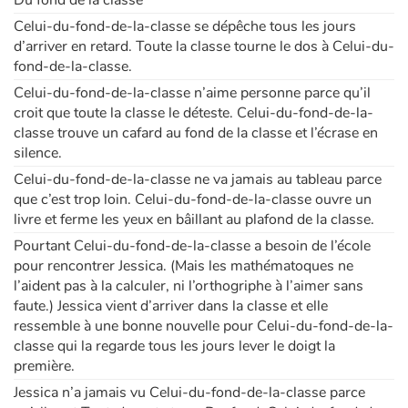
Celui-du-fond-de-la-classe se dépêche tous les jours
d’arriver en retard. Toute la classe tourne le dos à Celui-du-
Blog
fond-de-la-classe.
Celui-du-fond-de-la-classe n’aime personne parce qu’il
Actualités
croit que toute la classe le déteste. Celui-du-fond-de-la-
classe trouve un cafard au fond de la classe et l’écrase en
Par thématique
silence.
Celui-du-fond-de-la-classe ne va jamais au tableau parce
Rencontres et témoignages
que c’est trop loin. Celui-du-fond-de-la-classe ouvre un
livre et ferme les yeux en bâillant au plafond de la classe.
Contes d'ici et d'ailleurs
Pourtant Celui-du-fond-de-la-classe a besoin de l’école
pour rencontrer Jessica. (Mais les mathématoques ne
Autour de la lecture
l’aident pas à la calculer, ni l’orthogriphe à l’aimer sans
faute.) Jessica vient d’arriver dans la classe et elle
Apprendre à lire
ressemble à une bonne nouvelle pour Celui-du-fond-de-la-
classe qui la regarde tous les jours lever le doigt la
Livre audio
première.
Jessica n’a jamais vu Celui-du-fond-de-la-classe parce
Activités et ateliers