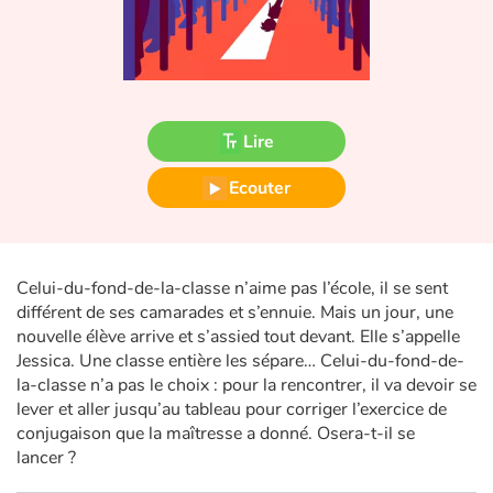
Fable, mythe, littérature et poésie
Princesses et princes, rois, reines et dragons
Ogres, monstres et sorcières
Lire
Héroïnes et héros
Ecouter
Écologie, nature, saisons
Les animaux
Celui-du-fond-de-la-classe n’aime pas l’école, il se sent
différent de ses camarades et s’ennuie. Mais un jour, une
Voyage, épopée, enquête, aventure
nouvelle élève arrive et s’assied tout devant. Elle s’appelle
Jessica. Une classe entière les sépare… Celui-du-fond-de-
la-classe n’a pas le choix : pour la rencontrer, il va devoir se
Autour du monde
lever et aller jusqu’au tableau pour corriger l’exercice de
conjugaison que la maîtresse a donné. Osera-t-il se
Apprentissage
lancer ?