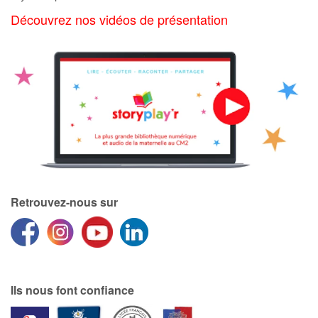
Art, espace, activité
Découvrez nos vidéos de présentation
Documentaires
En famille
Quotidien et loisirs
À l'école
Fêtes et évènements
Retrouvez-nous sur
Amour et amitié
Sujets de société
Émotions et sentiments
Ils nous font confiance
Formats et illustrations