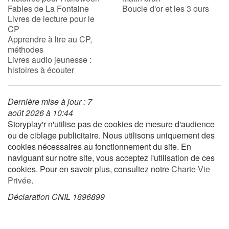
Fables de La Fontaine
Boucle d'or et les 3 ours
Livres de lecture pour le
CP
Blog
Apprendre à lire au CP,
méthodes
Actualités
Livres audio jeunesse :
histoires à écouter
Par thématique
Dernière mise à jour : 7
Rencontres et témoignages
août 2026 à 10:44
Storyplay'r n'utilise pas de cookies de mesure d'audience
Contes d'ici et d'ailleurs
ou de ciblage publicitaire. Nous utilisons uniquement des
cookies nécessaires au fonctionnement du site. En
Autour de la lecture
naviguant sur notre site, vous acceptez l'utilisation de ces
cookies. Pour en savoir plus, consultez notre
Charte Vie
Apprendre à lire
Privée
.
Déclaration CNIL 1896899
Livre audio
Activités et ateliers