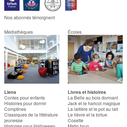
Catalogue anglais
Nos abonnés témoignent
Médiathèques
Écoles
Contraste +
Aide
Accueil
Famille
Liens
Livres et histoires
Écoles
Contes pour enfants
La Belle au bois dormant
Histoires pour dormir
Jack et le haricot magique
Médiathèques
Comptines
La laitière et le pot au lait
Classiques de la littérature
Le lièvre et la tortue
jeunesse
Cosette
Vidéos & Tutoriaux
Histoires pour Halloween
Matin brun