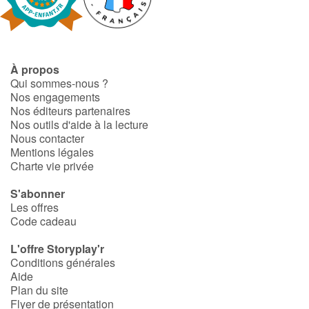
Fable, mythe, littérature et poésie
Princesses et princes, rois, reines et dragons
À propos
Ogres, monstres et sorcières
Qui sommes-nous ?
Nos engagements
Héroïnes et héros
Nos éditeurs partenaires
Nos outils d'aide à la lecture
Nous contacter
Écologie, nature, saisons
Mentions légales
Charte vie privée
Les animaux
S'abonner
Les offres
Voyage, épopée, enquête, aventure
Code cadeau
Autour du monde
L'offre Storyplay'r
Conditions générales
Aide
Apprentissage
Plan du site
Flyer de présentation