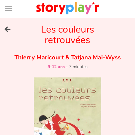
Connexion
Menu
Contenu
Recherche
Bibliothèque
Bas
de
page
Menu
➜
Les couleurs
EN
retrouvées
Je me connecte
Thierry Maricourt
&
Tatjana Mai-Wyss
Tester gratuitement
9-12 ans
-
7 minutes
Bibliothèque
Prix
Accueil
Contes d'ici et d'ailleurs