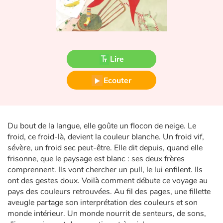
Fable, mythe, littérature et poésie
Princesses et princes, rois, reines et dragons
Ogres, monstres et sorcières
Lire
Héroïnes et héros
Ecouter
Écologie, nature, saisons
Du bout de la langue, elle goûte un flocon de neige. Le
Les animaux
froid, ce froid-là, devient la couleur blanche. Un froid vif,
sévère, un froid sec peut-être. Elle dit depuis, quand elle
Voyage, épopée, enquête, aventure
frisonne, que le paysage est blanc : ses deux frères
comprennent. Ils vont chercher un pull, le lui enfilent. Ils
Autour du monde
ont des gestes doux. Voilà comment débute ce voyage au
pays des couleurs retrouvées. Au fil des pages, une fillette
Apprentissage
aveugle partage son interprétation des couleurs et son
monde intérieur. Un monde nourrit de senteurs, de sons,