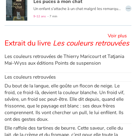
Les puces à mon chat
…
Un enfant s'attache à un chat malgré les remarques de ses oncles qui le trouvent bizarre car il ne ronronne pas. Une histoire qui permet d'évoquer les préjugés, l'exclusion et la différence.
Blog
9-12 ans
- 7 min
Actualités
Voir plus
Extrait du livre
Les couleurs retrouvées
Par thématique
Les couleurs retrouvées de Thierry Maricourt et Tatjania
Rencontres et témoignages
Mai-Wyss aux éditions Points de suspension
Contes d'ici et d'ailleurs
Les couleurs retrouvées
Du bout de la langue, elle goûte un flocon de neige. Le
Autour de la lecture
froid, ce froid-là, devient la couleur blanche. Un froid vif,
sévère, un froid sec peut-être. Elle dit depuis, quand elle
frissonne, que le paysage est blanc : ses deux frères
Apprendre à lire
comprennent. Ils vont chercher un pull, le lui enfilent. Ils
ont des gestes doux.
Livre audio
Elle raffole des tartines de beurre. Cette saveur, celle du
lait, de la crème et du fromage, c’est pour elle toute la
Activités et ateliers