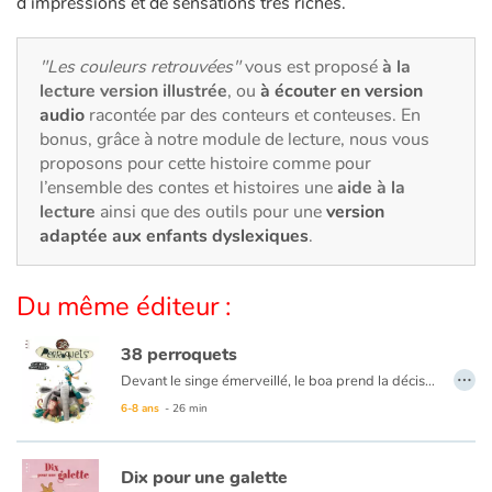
d’impressions et de sensations très riches.
Art, espace, activité
Documentaires
"Les couleurs retrouvées"
vous est proposé
à la
lecture version illustrée
, ou
à écouter en version
En famille
audio
racontée par des conteurs et conteuses. En
bonus, grâce à notre module de lecture, nous vous
proposons pour cette histoire comme pour
Quotidien et loisirs
l’ensemble des contes et histoires une
aide à la
lecture
ainsi que des outils pour une
version
À l'école
adaptée aux enfants dyslexiques
.
Fêtes et évènements
Du même éditeur :
Amour et amitié
38 perroquets
…
Sujets de société
Devant le singe émerveillé, le boa prend la décision de se mesurer. Le singe propose de l’aider : Plies-toi en deux puis en quatre, c’est simple, ta taille est égale à deux fois ta moitié ou à quatre fois la moitié de ta moitié. Le boa n’est pas satisfait, il se sent entier et non pas moitié. Entrent en scène l’éléphanteau plutôt débonnaire et le perroquet très sûr de lui. Pour mesurer un boa, dit-il, il faut commencer par la queue. Mais ne voyant plus la tête, le doute s’empare des trois animaux : et si le boa était déchiré ? Alerté par des sensations bizarres, le boa vient rappeler à ses amis qu’il désire être mesuré et non vérifié. Le perroquet a alors une idée lumineuse…
6-8 ans
- 26 min
Émotions et sentiments
Dix pour une galette
Formats et illustrations