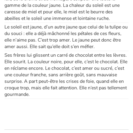
gamme de la couleur jaune. La chaleur du soleil est une
caresse de miel et pour elle, le miel est le beurre des
Apprendre les langues
abeilles et le soleil une immense et lointaine ruche.
Le soleil est jaune, d’un autre jaune que celui de la tulipe ou
Dyslexie, troubles de la lecture
du souci : elle a déjà mâchonné les pétales de ces fleurs,
elle n’aime pas. C’est trop amer. Le jaune peut donc être
Nos listes de lecture
amer aussi. Elle sait qu’elle doit s’en méfier.
Ses frères lui glissent un carré de chocolat entre les lèvres.
Les plus lus
Elle sourit. La couleur noire, pour elle, c’est le chocolat. Elle
en réclame encore. Le chocolat, c’est amer ou sucré, c’est
Coups de coeur
une couleur franche, sans arrière goût, sans mauvaise
surprise. A part peut-être les crises de foie, quand elle en
croque trop, mais elle fait attention. Elle n’est pas tellement
gourmande.