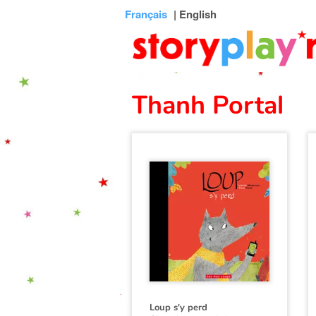
Connexion
Menu
Contenu
Recherche
Bibliothèque
Bas
Français
| English
de
page
Thanh Portal
Loup s'y perd