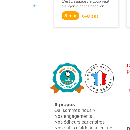
C’est classique : le Loup veut
manger le petit Chaperon
rouge et sa grand-mère.
8 min
Armé de son téléphone
6-8 ans
intelligent muni d’un GPS, il
se croit invincible et rusé. Il
apprendra à ses dépens que
la technologie, ça flanche
parfois… Une histoire cocasse
pleine de rebondissements.
D
p
À propos
Qui sommes-nous ?
Nos engagements
Nos éditeurs partenaires
Nos outils d'aide à la lecture
R