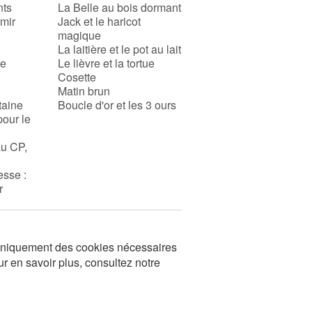
nts
La Belle au bois dormant
rmir
Jack et le haricot
magique
La laitière et le pot au lait
se
Le lièvre et la tortue
Cosette
Matin brun
taine
Boucle d'or et les 3 ours
pour le
au CP,
esse :
r
s uniquement des cookies nécessaires
ur en savoir plus, consultez notre