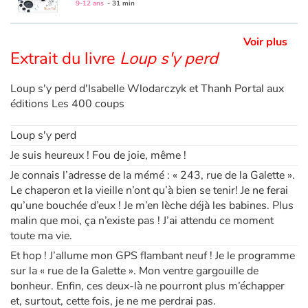
9-12 ans
- 31 min
Apprendre les langues
Voir plus
Extrait du livre
Loup s'y perd
Dyslexie, troubles de la lecture
Loup s'y perd d'Isabelle Wlodarczyk et Thanh Portal aux
Nos listes de lecture
éditions Les 400 coups
Les plus lus
Loup s'y perd
Je suis heureux ! Fou de joie, même !
Coups de coeur
Je connais l’adresse de la mémé : « 243, rue de la Galette ».
Le chaperon et la vieille n’ont qu’à bien se tenir! Je ne ferai
qu’une bouchée d’eux ! Je m’en lèche déjà les babines. Plus
malin que moi, ça n’existe pas ! J’ai attendu ce moment
toute ma vie.
Et hop ! J’allume mon GPS flambant neuf ! Je le programme
sur la « rue de la Galette ». Mon ventre gargouille de
bonheur. Enfin, ces deux-là ne pourront plus m’échapper
et, surtout, cette fois, je ne me perdrai pas.