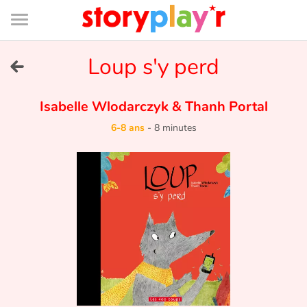
Connexion
Menu
Contenu
Recherche
Bibliothèque
Bas
de
page
Menu
➜
Loup s'y perd
EN
Je me connecte
Isabelle Wlodarczyk
&
Thanh Portal
6-8 ans
-
8 minutes
Tester gratuitement
Bibliothèque
Prix
Accueil
Contes d'ici et d'ailleurs