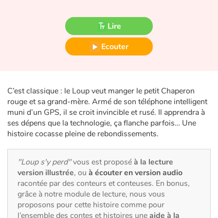
Fable, mythe, littérature et poésie
Lire
Princesses et princes, rois, reines et dragons
Ecouter
Ogres, monstres et sorcières
Héroïnes et héros
C’est classique : le Loup veut manger le petit Chaperon
Écologie, nature, saisons
rouge et sa grand-mère. Armé de son téléphone intelligent
muni d’un GPS, il se croit invincible et rusé. Il apprendra à
ses dépens que la technologie, ça flanche parfois… Une
Les animaux
histoire cocasse pleine de rebondissements.
Voyage, épopée, enquête, aventure
"Loup s'y perd"
vous est proposé
à la lecture
Autour du monde
version illustrée
, ou
à écouter en version audio
racontée par des conteurs et conteuses. En bonus,
grâce à notre module de lecture, nous vous
Apprentissage
proposons pour cette histoire comme pour
l’ensemble des contes et histoires une
aide à la