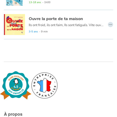
13-18 ans
- 1h00
Blog
Ouvre la porte de ta maison
…
Ils ont froid, ils ont faim, Ils sont fatigués. Vite ouvre la porte de ta maison à tes nouveaux compagnons.
Actualités
Un récit poétique, avec des mots simples, pour sensibiliser à l’Autre et à une solidarité naissante.
3-5 ans
- 9 min
Par thématique
Rencontres et témoignages
Contes d'ici et d'ailleurs
Autour de la lecture
Apprendre à lire
Livre audio
À propos
Activités et ateliers