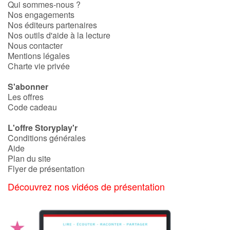
Qui sommes-nous ?
Nos engagements
Nos éditeurs partenaires
Apprendre les langues
Nos outils d'aide à la lecture
Nous contacter
Dyslexie, troubles de la lecture
Mentions légales
Charte vie privée
Nos listes de lecture
S'abonner
Les offres
Les plus lus
Code cadeau
Coups de coeur
L'offre Storyplay'r
Conditions générales
Aide
Plan du site
Flyer de présentation
Découvrez nos vidéos de présentation