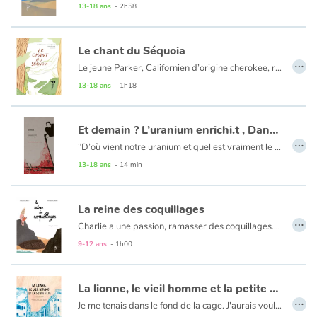
13-18 ans
- 2h58
Catalogue anglais
Le chant du Séquoia
…
Le jeune Parker, Californien d’origine cherokee, rêve de devenir chanteur. Maria Rosa, vieille brésilienne d’origine palikur, a été une des premières défenseures des droits des peuples d’Amazonie. C’est au travers des voix de nos deux héros et de leurs parcours que nous emmenons le lecteur jusqu’au Rassemblement des Gardiens de Mère Nature (la première grande assemblée s’est déroulée en 2017, en présence de Raoni à Brasilia en réunissant près de 80 peuples).
13-18 ans
- 1h18
Contraste +
Et demain ? L’uranium enrichi.t , Dans le froid qui mord
Aide
…
"D’où vient notre uranium et quel est vraiment le prix environnemental, social et sanitaire de son extraction? Pourquoi de nombreux Africains quittent aujourd'hui leurs terres ancestrales pour rejoindre l’Europe ?
Accueil
13-18 ans
- 14 min
Famille
La reine des coquillages
…
Charlie a une passion, ramasser des coquillages. Un matin, c'est le journal de Nour qu'il trouve sur le sable de la plage.
Écoles
En lisant ce témoignage, c'est la vie de Charlie qui Bascule
9-12 ans
- 1h00
Médiathèques
La lionne, le vieil homme et la petite fille
…
Vidéos & Tutoriaux
Je me tenais dans le fond de la cage. J'aurais voulu pousser le mur de béton et passer au travers des barreaux. J'ai fermé les yeux. J'aurais voulu me réveiller là-bas, en Afrique, au beau milieu de la savane où, avant, je courais en toute liberté." Dans un zoo d'une grande ville du Moyen-Orient en proie à la guerre, Labiwa la lionne est piégée dans sa cage. Maya, la petite fille, et le vieil Hamid parviendront-ils à la délivrer ?