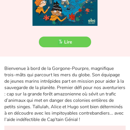
Fable, mythe, littérature et poésie
Princesses et princes, rois, reines et dragons
Ogres, monstres et sorcières
Lire
Héroïnes et héros
Écologie, nature, saisons
Bienvenue à bord de la Gorgone-Pourpre, magnifique
Les animaux
trois-mâts qui parcourt les mers du globe. Son équipage
de jeunes marins intrépides part en mission pour aider à la
sauvegarde de la planète. Premier défi pour nos aventuriers
Voyage, épopée, enquête, aventure
: cap sur la grande forêt amazonienne où sévit un trafic
d’animaux qui met en danger des colonies entières de
Autour du monde
petits singes. Tallulah, Alice et Hugo sont bien déterminés
à en découdre avec les impitoyables contrebandiers... avec
Apprentissage
l’aide indéfectible de Cap’tain Génial !