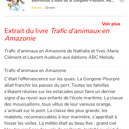
Bienvenue à bord de la Gorgone-Pourpre, magnifique trois-mâts qui parcourt les mers du globe. Son équipage de jeunes marins intrépides part en mission pour aider à la sauvegarde de la planète. Dans ce tome 2, un nouveau défi attend nos aventuriers : cap sur le pôle Nord où le réchauffement climatique menace la banquise, les Inuits et la faune locale. Sans oublier les terribles pirates qui pillent les bateaux qui s’égarent... Tallulah, Alice et Hugo sont plus que jamais déterminés à braver les dangers qui les guettent...avec l’aide indéfectible de Cap’tain Génial !
6-8 ans
- 23 min
Voir plus
Extrait du livre
Trafic d'animaux en
Amazonie
Trafic d'animaux en Amazonie de Nathalie et Yves-Marie
Clément et Laurent Audouin aux éditions ABC Melody
Trafic d'animaux en Amazonie
C’était l’effervescence sur les quais. La Gorgone-Pourpre
allait franchir les passes du port. Toutes les familles
s’étaient réunies sur les estacades pour faire un dernier
signe d’au revoir aux enfants de l’école maritime. La classe
des moussaillons, tous vêtus de leur vareuse orange,
s’activait sur le pont. La classe des plus grands, les
matelots, reconnaissables à leur marinière, s’apprêtait à
hisser les voiles. La météo était au beau fixe : grand ciel