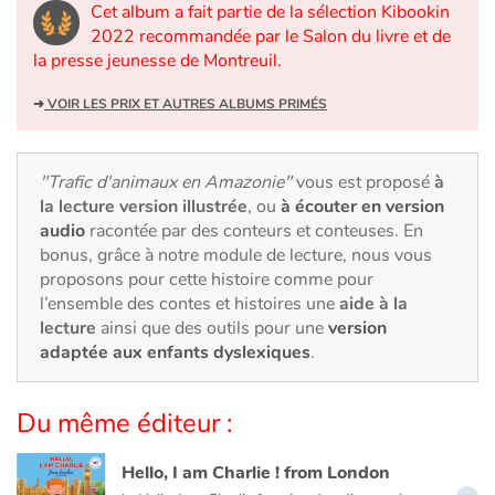
Art, espace, activité
Cet album a fait partie de la sélection Kibookin
2022 recommandée par le Salon du livre et de
Documentaires
la presse jeunesse de Montreuil.
➜
VOIR LES PRIX ET AUTRES ALBUMS PRIMÉS
En famille
Quotidien et loisirs
"Trafic d'animaux en Amazonie"
vous est proposé
à
la lecture version illustrée
, ou
à écouter en version
À l'école
audio
racontée par des conteurs et conteuses. En
bonus, grâce à notre module de lecture, nous vous
Fêtes et évènements
proposons pour cette histoire comme pour
l’ensemble des contes et histoires une
aide à la
lecture
ainsi que des outils pour une
version
Amour et amitié
adaptée aux enfants dyslexiques
.
Sujets de société
Du même éditeur :
Émotions et sentiments
Hello, I am Charlie ! from London
…
Formats et illustrations