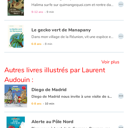
…
Halima surfe sur quimangequoi.com et rentre dans une machine à remonter le temps...
9-12 ans
- 9 min
Le gecko vert de Manapany
…
Dans mon village de la Réunion, vit une espèce en danger : le Gecko vert de Manapany. Mais monsieur Raltoultan, notre nouveau voisin, s’apprête à utiliser des insecticides pour se débarrasser des moustiques. Un produit toxique pour le gecko !
Comment mettre ﬁn à cette menace ? J’ai ma petite idée...
6-8 ans
- 8 min
Voir plus
Autres livres illustrés par Laurent
Audouin :
Diego de Madrid
…
Diego de Madrid nous invite à une visite de sa ville et nous fait découvrir son petit monde de façon ludique et originale : son quartier, sa famille, ses copains, son école, le parc du Retiro, le stade Santiago Bernabeu, les délicieuses tapas dans les bars, les vacances à Barcelone…
6-8 ans
- 10 min
Alerte au Pôle Nord
…