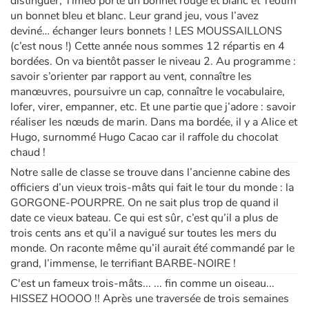
distinguer, Timéo porte un bonnet rouge et blanc et Téotim
un bonnet bleu et blanc. Leur grand jeu, vous l’avez
deviné… échanger leurs bonnets ! LES MOUSSAILLONS
(c’est nous !) Cette année nous sommes 12 répartis en 4
bordées. On va bientôt passer le niveau 2. Au programme :
savoir s’orienter par rapport au vent, connaître les
manœuvres, poursuivre un cap, connaître le vocabulaire,
lofer, virer, empanner, etc. Et une partie que j’adore : savoir
réaliser les nœuds de marin. Dans ma bordée, il y a Alice et
Hugo, surnommé Hugo Cacao car il raffole du chocolat
chaud !
Notre salle de classe se trouve dans l’ancienne cabine des
officiers d’un vieux trois-mâts qui fait le tour du monde : la
GORGONE-POURPRE. On ne sait plus trop de quand il
date ce vieux bateau. Ce qui est sûr, c’est qu’il a plus de
trois cents ans et qu’il a navigué sur toutes les mers du
monde. On raconte même qu’il aurait été commandé par le
grand, l’immense, le terrifiant BARBE-NOIRE !
C'est un fameux trois-mâts... ... fin comme un oiseau...
HISSEZ HOOOO !! Après une traversée de trois semaines