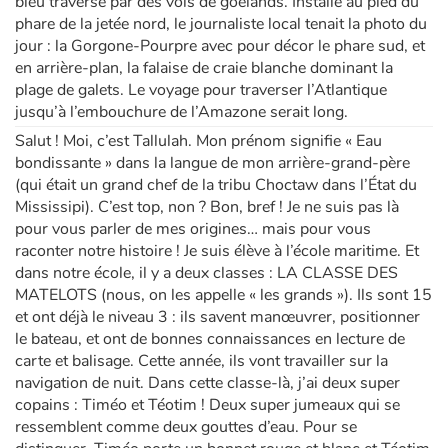
bleu traversé par des vols de goélands. Installé au pied du
phare de la jetée nord, le journaliste local tenait la photo du
jour : la Gorgone-Pourpre avec pour décor le phare sud, et
en arrière-plan, la falaise de craie blanche dominant la
plage de galets. Le voyage pour traverser l’Atlantique
jusqu’à l’embouchure de l’Amazone serait long.
Salut ! Moi, c’est Tallulah. Mon prénom signifie « Eau
bondissante » dans la langue de mon arrière-grand-père
(qui était un grand chef de la tribu Choctaw dans l’État du
Mississipi). C’est top, non ? Bon, bref ! Je ne suis pas là
pour vous parler de mes origines… mais pour vous
raconter notre histoire ! Je suis élève à l’école maritime. Et
dans notre école, il y a deux classes : LA CLASSE DES
MATELOTS (nous, on les appelle « les grands »). Ils sont 15
et ont déjà le niveau 3 : ils savent manœuvrer, positionner
le bateau, et ont de bonnes connaissances en lecture de
carte et balisage. Cette année, ils vont travailler sur la
navigation de nuit. Dans cette classe-là, j’ai deux super
copains : Timéo et Téotim ! Deux super jumeaux qui se
ressemblent comme deux gouttes d’eau. Pour se