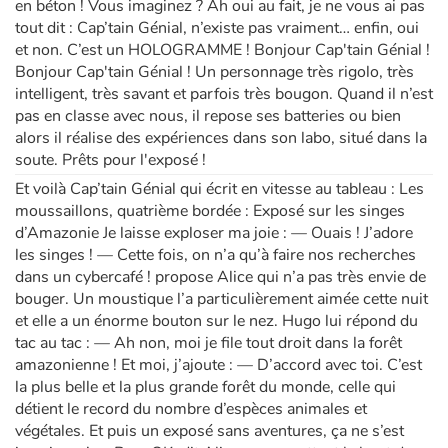
en béton ! Vous imaginez ? Ah oui au fait, je ne vous ai pas
tout dit : Cap’tain Génial, n’existe pas vraiment… enfin, oui
et non. C’est un HOLOGRAMME ! Bonjour Cap'tain Génial !
Bonjour Cap'tain Génial ! Un personnage très rigolo, très
intelligent, très savant et parfois très bougon. Quand il n’est
pas en classe avec nous, il repose ses batteries ou bien
alors il réalise des expériences dans son labo, situé dans la
soute. Prêts pour l'exposé !
Et voilà Cap’tain Génial qui écrit en vitesse au tableau : Les
moussaillons, quatrième bordée : Exposé sur les singes
d’Amazonie Je laisse exploser ma joie : — Ouais ! J’adore
les singes ! — Cette fois, on n’a qu’à faire nos recherches
dans un cybercafé ! propose Alice qui n’a pas très envie de
bouger. Un moustique l’a particulièrement aimée cette nuit
et elle a un énorme bouton sur le nez. Hugo lui répond du
tac au tac : — Ah non, moi je file tout droit dans la forêt
amazonienne ! Et moi, j’ajoute : — D’accord avec toi. C’est
la plus belle et la plus grande forêt du monde, celle qui
détient le record du nombre d’espèces animales et
végétales. Et puis un exposé sans aventures, ça ne s’est