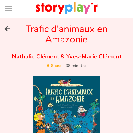
Connexion
Menu
Contenu
Recherche
Bibliothèque
Bas
de
page
Menu
➜
Trafic d'animaux en
EN
Amazonie
Je me connecte
Nathalie Clément
&
Yves-Marie Clément
Tester gratuitement
6-8 ans
-
38 minutes
Bibliothèque
Prix
Accueil
Contes d'ici et d'ailleurs