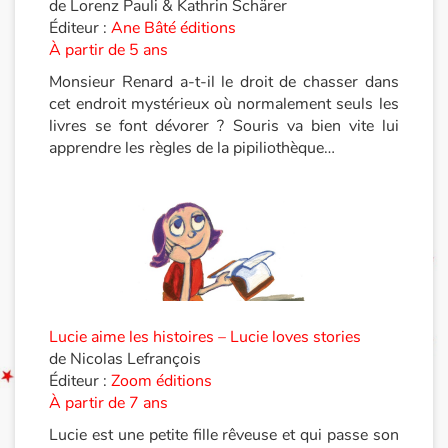
de Lorenz Pauli & Kathrin Schärer
Éditeur :
Ane Bâté éditions
Documentaires
À partir de 5 ans
Monsieur Renard a-t-il le droit de chasser dans
En famille
cet endroit mystérieux où normalement seuls les
livres se font dévorer ? Souris va bien vite lui
Quotidien et loisirs
apprendre les règles de la pipiliothèque…
À l'école
Fêtes et évènements
Amour et amitié
Sujets de société
Lucie aime les histoires – Lucie loves stories
de Nicolas Lefrançois
Éditeur :
Zoom éditions
Émotions et sentiments
À partir de 7 ans
Formats et illustrations
Lucie est une petite fille rêveuse et qui passe son