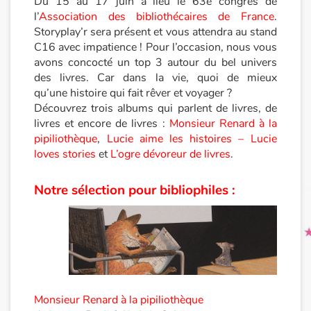
Du 15 au 17 juin a lieu le 63e congrès de
l’
Association des bibliothécaires de France
.
Storyplay’r sera présent et vous attendra au stand
Princesses et princes, rois, reines et dragons
C16 avec impatience ! Pour l’occasion, nous vous
avons concocté un top 3 autour du bel univers
Ogres, monstres et sorcières
des livres. Car dans la vie, quoi de mieux
qu’une histoire qui fait rêver et voyager ?
Héroïnes et héros
Découvrez trois albums qui parlent de livres, de
livres et encore de livres :
Monsieur Renard à la
Écologie, nature, saisons
pipiliothèque
,
Lucie aime les histoires – Lucie
loves stories
et
L’ogre dévoreur de livres
.
Les animaux
Notre sélection pour bibliophiles :
Voyage, épopée, enquête, aventure
Autour du monde
Apprentissage
Monsieur Renard à la pipiliothèque
Art, espace, activité