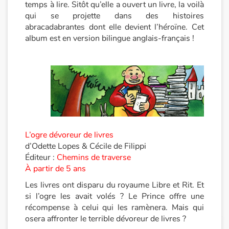
temps à lire. Sitôt qu’elle a ouvert un livre, la voilà
qui se projette dans des histoires
Catalogue anglais
abracadabrantes dont elle devient l’héroïne. Cet
album est en version bilingue anglais-français !
Contraste +
Aide
Accueil
L’ogre dévoreur de livres
Famille
d’Odette Lopes & Cécile de Filippi
Éditeur :
Chemins de traverse
Écoles
À partir de 5 ans
Les livres ont disparu du royaume Libre et Rit. Et
Médiathèques
si l’ogre les avait volés ? Le Prince offre une
récompense à celui qui les ramènera. Mais qui
Vidéos & Tutoriaux
osera affronter le terrible dévoreur de livres ?