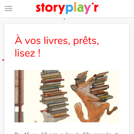
Menu
Je me connecte
À vos livres, prêts,
lisez !
Tester gratuitement
Bibliothèque
Prix
Accueil
Contes d'ici et d'ailleurs
Fable, mythe, littérature et poésie