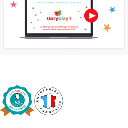
Blog
Actualités
Par thématique
Rencontres et témoignages
Contes d'ici et d'ailleurs
Autour de la lecture
Apprendre à lire
Livre audio
Activités et ateliers