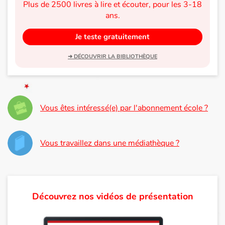
Plus de 2500 livres à lire et écouter, pour les 3-18
votre
ans.
progéniture,
Catalogue anglais
ces quelques
Je teste gratuitement
livres sont un
moyen tout en
Contraste +
➜ DÉCOUVRIR LA BIBLIOTHÈQUE
douceur
d’amener la
question…
Aide
Vous êtes intéressé(e) par l'abonnement école ?
Accueil
Famille
Vous travaillez dans une médiathèque ?
Écoles
Médiathèques
Découvrez nos vidéos de présentation
Vidéos & Tutoriaux