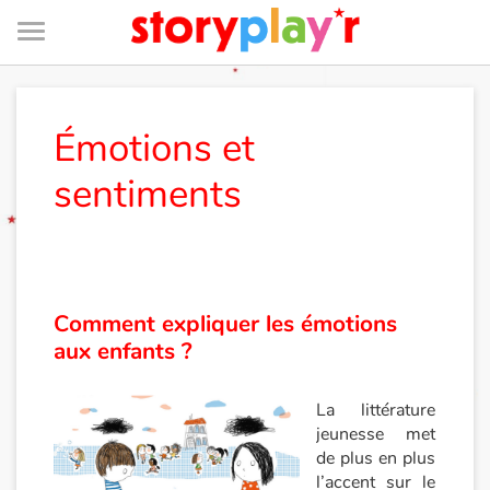
Menu
Je me connecte
Émotions et
sentiments
Tester gratuitement
Bibliothèque
Comment expliquer les émotions
Prix
aux enfants ?
Accueil
La littérature
Contes d'ici et d'ailleurs
jeunesse met
de plus en plus
l’accent sur le
Fable, mythe, littérature et poésie