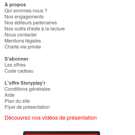
À propos
Qui sommes-nous ?
Apprendre les langues
Nos engagements
Nos éditeurs partenaires
Dyslexie, troubles de la lecture
Nos outils d'aide à la lecture
Nous contacter
Nos listes de lecture
Mentions légales
Charte vie privée
Les plus lus
S'abonner
Les offres
Coups de coeur
Code cadeau
L'offre Storyplay'r
Conditions générales
Aide
Plan du site
Flyer de présentation
Découvrez nos vidéos de présentation