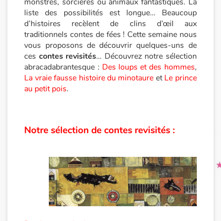
monstres, sorcières ou animaux fantastiques. La
liste des possibilités est longue… Beaucoup
Princesses et princes, rois, reines et dragons
d’histoires recèlent de clins d’œil aux
traditionnels contes de fées ! Cette semaine nous
vous proposons de découvrir quelques-uns de
Ogres, monstres et sorcières
ces
contes revisités
… Découvrez notre sélection
abracadabrantesque :
Des loups et des hommes
,
Héroïnes et héros
La vraie fausse histoire du minotaure
et
Le prince
au petit pois
.
Écologie, nature, saisons
Les animaux
Notre sélection de contes revisités :
Voyage, épopée, enquête, aventure
Autour du monde
Apprentissage
Art, espace, activité