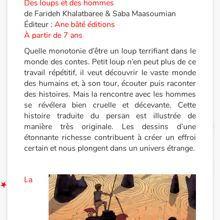
Des loups et des hommes
de Farideh Khalatbaree & Saba Maasoumian
Documentaires
Éditeur :
Ane bâté éditions
À partir de 7 ans
En famille
Quelle monotonie d’être un loup terrifiant dans le
monde des contes. Petit loup n’en peut plus de ce
Quotidien et loisirs
travail répétitif, il veut découvrir le vaste monde
des humains et, à son tour, écouter puis raconter
À l'école
des histoires. Mais la rencontre avec les hommes
se révélera bien cruelle et décevante. Cette
Fêtes et évènements
histoire traduite du persan est illustrée de
manière très originale. Les dessins d’une
étonnante richesse contribuent à créer un effroi
Amour et amitié
certain et nous plongent dans un univers étrange.
Sujets de société
La
Émotions et sentiments
Formats et illustrations