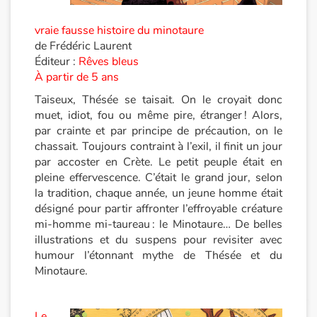
Catalogue anglais
vraie fausse histoire du minotaure
de Frédéric Laurent
Éditeur :
Rêves bleus
À partir de 5 ans
Contraste +
Taiseux, Thésée se taisait. On le croyait donc
muet, idiot, fou ou même pire, étranger ! Alors,
Aide
par crainte et par principe de précaution, on le
chassait. Toujours contraint à l’exil, il finit un jour
Accueil
par accoster en Crète. Le petit peuple était en
pleine effervescence. C’était le grand jour, selon
Famille
la tradition, chaque année, un jeune homme était
désigné pour partir affronter l’effroyable créature
mi-homme mi-taureau : le Minotaure… De belles
Écoles
illustrations et du suspens pour revisiter avec
humour l’étonnant mythe de Thésée et du
Médiathèques
Minotaure.
Vidéos & Tutoriaux
Le