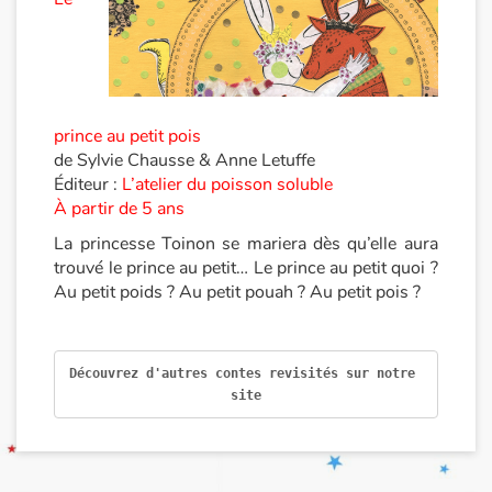
Blog
Actualités
prince au petit pois
Par thématique
de Sylvie Chausse & Anne Letuffe
Éditeur :
L’atelier du poisson soluble
Rencontres et témoignages
À partir de 5 ans
La princesse Toinon se mariera dès qu’elle aura
Contes d'ici et d'ailleurs
trouvé le prince au petit… Le prince au petit quoi ?
Au petit poids ? Au petit pouah ? Au petit pois ?
Autour de la lecture
Apprendre à lire
Découvrez d'autres contes revisités sur notre 
site
Livre audio
Activités et ateliers