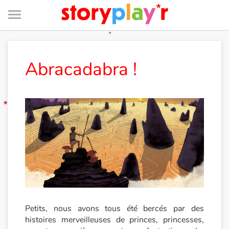
Menu
Je me connecte
Abracadabra !
Tester gratuitement
Bibliothèque
Prix
Accueil
Contes d'ici et d'ailleurs
Petits, nous avons tous été bercés par des
histoires merveilleuses de princes, princesses,
Fable, mythe, littérature et poésie