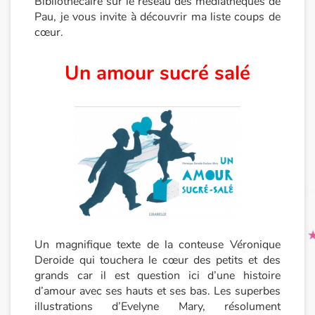
Bibliothécaire sur le réseau des médiathèques de
Pau, je vous invite à découvrir ma liste coups de
cœur.
Princesses et princes, rois, reines et dragons
Ogres, monstres et sorcières
Un amour sucré salé
Héroïnes et héros
Écologie, nature, saisons
Les animaux
Voyage, épopée, enquête, aventure
Autour du monde
Un magnifique texte de la conteuse Véronique
Deroide qui touchera le cœur des petits et des
Apprentissage
grands car il est question ici d’une histoire
d’amour avec ses hauts et ses bas. Les superbes
illustrations d’Evelyne Mary, résolument
Art, espace, activité