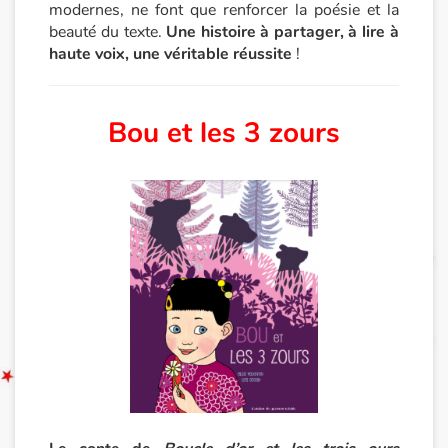
modernes, ne font que renforcer la poésie et la
beauté du texte.
Une histoire à partager, à lire à
Documentaires
haute voix, une véritable réussite
!
En famille
Bou et les 3 zours
Quotidien et loisirs
À l'école
Fêtes et évènements
Amour et amitié
Sujets de société
Émotions et sentiments
Formats et illustrations