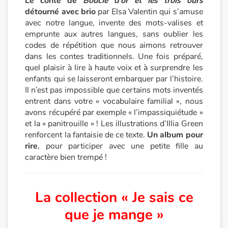
Le conte de
Boucle d’or et les trois ours
détourné avec brio
par Elsa Valentin qui s’amuse
Catalogue anglais
avec notre langue, invente des mots-valises et
emprunte aux autres langues, sans oublier les
codes de répétition que nous aimons retrouver
dans les contes traditionnels. Une fois préparé,
Contraste +
quel plaisir à lire à haute voix et à surprendre les
enfants qui se laisseront embarquer par l’histoire.
Aide
Il n’est pas impossible que certains mots inventés
entrent dans votre « vocabulaire familial », nous
Accueil
avons récupéré par exemple « l’impassiquiétude »
et la « panitrouille » ! Les illustrations d’Illia Green
renforcent la fantaisie de ce texte.
Un album pour
Famille
rire
, pour participer avec une petite fille au
caractère bien trempé !
Écoles
Médiathèques
La collection « Je sais ce
que je mange »
Vidéos & Tutoriaux