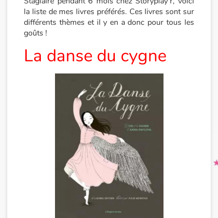
Stagiaire pendant 6 mois chez Storyplay’r, voici
la liste de mes livres préférés. Ces livres sont sur
différents thèmes et il y en a donc pour tous les
Princesses et princes, rois, reines et dragons
goûts !
Ogres, monstres et sorcières
La danse du cygne
Héroïnes et héros
Écologie, nature, saisons
Les animaux
Voyage, épopée, enquête, aventure
Autour du monde
Apprentissage
Art, espace, activité