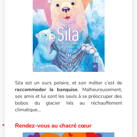
Blog
Actualités
Par thématique
Rencontres et témoignages
Contes d'ici et d'ailleurs
Sila est un ours polaire, et son métier c’est de
Autour de la lecture
raccommoder la banquise
. Malheureusement,
ses amis et lui sont les seuls à se préoccuper des
Apprendre à lire
bobos du glacier liés au réchauffement
climatique…
Livre audio
Rendez-vous au chacré cœur
Activités et ateliers