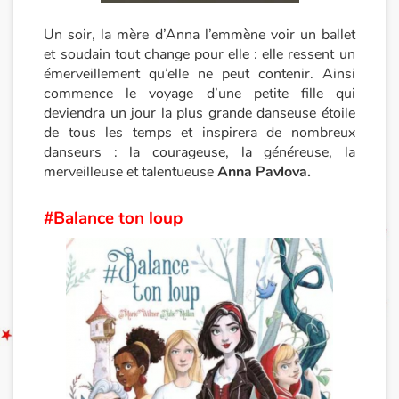
Un soir, la mère d’Anna l’emmène voir un ballet
Documentaires
et soudain tout change pour elle : elle ressent un
émerveillement qu’elle ne peut contenir. Ainsi
En famille
commence le voyage d’une petite fille qui
deviendra un jour la plus grande danseuse étoile
Quotidien et loisirs
de tous les temps et inspirera de nombreux
danseurs : la courageuse, la généreuse, la
À l'école
merveilleuse et talentueuse
Anna Pavlova.
Fêtes et évènements
#Balance ton loup
Amour et amitié
Sujets de société
Émotions et sentiments
Formats et illustrations