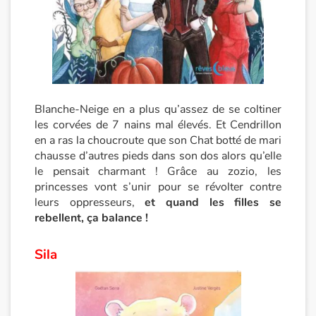
Catalogue anglais
Contraste +
Blanche-Neige en a plus qu’assez de se coltiner
Aide
les corvées de 7 nains mal élevés. Et Cendrillon
en a ras la choucroute que son Chat botté de mari
Accueil
chausse d’autres pieds dans son dos alors qu’elle
le pensait charmant ! Grâce au zozio, les
princesses vont s’unir pour se révolter contre
Famille
leurs oppresseurs,
et quand les filles se
rebellent, ça balance !
Écoles
Sila
Médiathèques
Vidéos & Tutoriaux